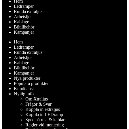
Hem
Ledramper
Runda extraljus
Arbetsljus
Kablage
Biltillbehör
Kampanjer
Hem
Ledramper
Runda extraljus
Arbetsljus
Kablage
Biltillbehör
Kampanjer
Nya produkter
Populära produkter
Kundtjänst
Nyttig info
Om Xtraljus
Frågor & Svar
Koppla in extraljus
Koppla in LEDramp
Spec på relä & kablar
Regler vid montering