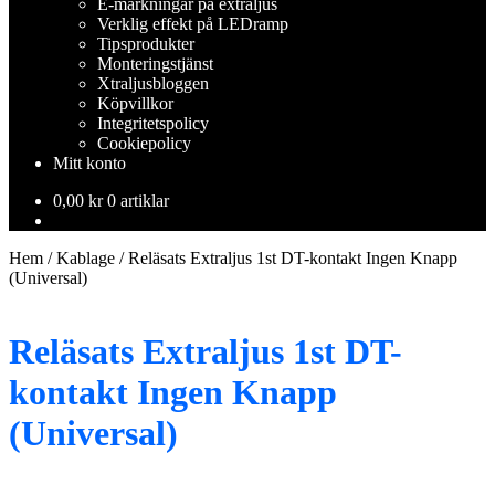
E-märkningar på extraljus
Verklig effekt på LEDramp
Tipsprodukter
Monteringstjänst
Xtraljusbloggen
Köpvillkor
Integritetspolicy
Cookiepolicy
Mitt konto
0,00
kr
0 artiklar
Hem
/
Kablage
/
Reläsats Extraljus 1st DT-kontakt Ingen Knapp
(Universal)
Reläsats Extraljus 1st DT-
kontakt Ingen Knapp
(Universal)