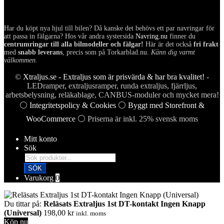
Har du köpt nya hjul till bilen? Då kanske det behövs ett par navringar för
att passa in fälgarna? Hos vår andra systersida
Navring.nu
finner du
centrumringar till alla bilmodeller och fälgar!
Här är det också
fri frakt
med
snabb leverans
, precis som på Torkarblad.nu.
Känn dig varmt
välkommen.
©
Xtraljus.se - Extraljus som är prisvärda & har bra kvalitet!
-
LEDramper, extraljusramper, runda extraljus, fjärrljus,
arbetsbelysning, reläkablage, CANBUS-moduler och mycket mera!
⚪
Integritetspolicy & Cookies
⚪
Byggt med Storefront &
WooCommerce
⚪ Priserna är inkl. 25% svensk moms
Mitt konto
Sök
Products
search
SÖK
Varukorg
0
Du tittar på:
Reläsats Extraljus 1st DT-kontakt Ingen Knapp
(Universal)
198,00
kr
inkl. moms
Köp nu