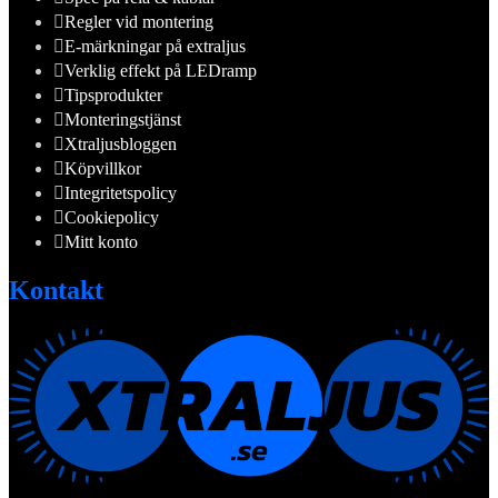
Regler vid montering
E-märkningar på extraljus
Verklig effekt på LEDramp
Tipsprodukter
Monteringstjänst
Xtraljusbloggen
Köpvillkor
Integritetspolicy
Cookiepolicy
Mitt konto
Kontakt