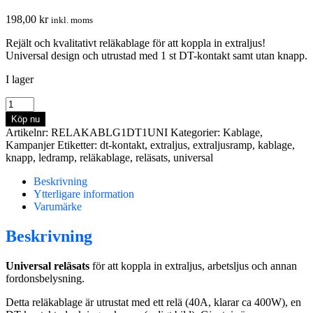
198,00
kr
inkl. moms
Rejält och kvalitativt reläkablage för att koppla in extraljus!
Universal design och utrustad med 1 st DT-kontakt samt utan knapp.
I lager
Reläsats
Extraljus
Köp nu
1st
Artikelnr:
RELAKABLG1DT1UNI
Kategorier:
Kablage
,
DT-
Kampanjer
Etiketter:
dt-kontakt
,
extraljus
,
extraljusramp
,
kablage
,
kontakt
knapp
,
ledramp
,
reläkablage
,
reläsats
,
universal
Ingen
Knapp
Beskrivning
(Universal)
Ytterligare information
mängd
Varumärke
Beskrivning
Universal reläsats
för att koppla in extraljus, arbetsljus och annan
fordonsbelysning.
Detta reläkablage är utrustat med ett relä (40A, klarar ca 400W), en