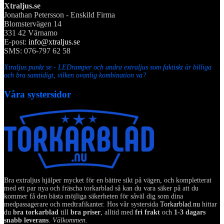
Xtraljus.se
Jonathan Petersson - Enskild Firma
Blomstervägen 14
331 42 Värnamo
E-post:
info@xtraljus.se
SMS: 076-797 62 58
Xtraljus punkt se - LEDramper och andra extraljus som faktiskt är billiga
och bra samtidigt, vilken ovanlig kombination va?
Våra systersidor
Bra extraljus hjälper mycket för en bättre sikt på vägen, och kompletterat
med ett par nya och fräscha torkarblad så kan du vara säker på att du
kommer få den bästa möjliga säkerheten för såväl dig som dina
medpassagerare och medtrafikanter. Hos vår systersida
Torkarblad.nu
hittar
du
bra torkarblad
till
bra priser
, alltid med
fri frakt
och
1-3 dagars
snabb leverans
.
Välkommen.