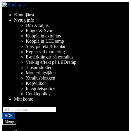
Hoppa
Hoppa
till
till
Kundtjänst
navigering
innehåll
Nyttig info
Om Xtraljus
Frågor & Svar
Koppla in extraljus
Koppla in LEDramp
Spec på relä & kablar
Regler vid montering
E-märkningar på extraljus
Verklig effekt på LEDramp
Tipsprodukter
Monteringstjänst
Xtraljusbloggen
Köpvillkor
Integritetspolicy
Cookiepolicy
Mitt konto
Products
search
SÖK
Meny