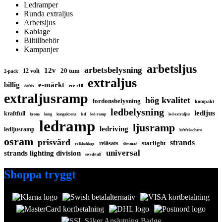
Ledramper
Runda extraljus
Arbetsljus
Kablage
Biltillbehör
Kampanjer
arbetsljus
arbetsbelysning
12v
20 tum
12 volt
2-pack
extraljus
billig
e-märkt
ece r10
doftis
extraljusramp
hög kvalitet
fordonsbelysning
kompakt
ledbelysning
ledljus
kraftfull
krona
kung
kungakrona
led
led-ramp
led extraljus
ledramp
ljusramp
ledriving
ledljusramp
luftfräschare
osram
prisvärd
strands
starlight
reläsats
reläkablage
slimmad
universal
strands lighting division
swedstuff
Shoppa tryggt