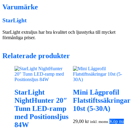
Varumärke
StarLight
StarLight extraljus har bra kvalitet och ljusstyrka till mycket
förmånliga priser.
Relaterade produkter
StarLight
Mini Lågprofil
NightHunter 20″
Flatstiftssäkringar
Tunn LED-ramp
10st (5-30A)
med Positionsljus
29,00
kr
Köp nu
inkl. moms
84W