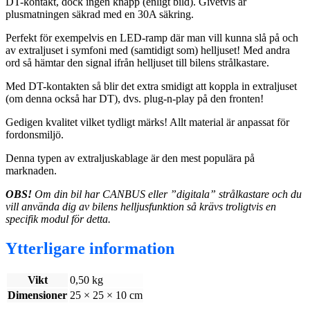
DT-kontakt, dock ingen knapp (enligt bild). Givetvis är
plusmatningen säkrad med en 30A säkring.
Perfekt för exempelvis en LED-ramp där man vill kunna slå på och
av extraljuset i symfoni med (samtidigt som) helljuset! Med andra
ord så hämtar den signal ifrån helljuset till bilens strålkastare.
Med DT-kontakten så blir det extra smidigt att koppla in extraljuset
(om denna också har DT), dvs. plug-n-play på den fronten!
Gedigen kvalitet vilket tydligt märks! Allt material är anpassat för
fordonsmiljö.
Denna typen av extraljuskablage är den mest populära på
marknaden.
OBS!
Om din bil har CANBUS eller ”digitala” strålkastare och du
vill använda dig av bilens helljusfunktion så krävs troligtvis en
specifik modul för detta.
Ytterligare information
Vikt
0,50 kg
Dimensioner
25 × 25 × 10 cm