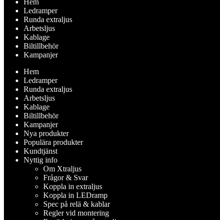
Hem
Ledramper
Runda extraljus
Arbetsljus
Kablage
Biltillbehör
Kampanjer
Hem
Ledramper
Runda extraljus
Arbetsljus
Kablage
Biltillbehör
Kampanjer
Nya produkter
Populära produkter
Kundtjänst
Nyttig info
Om Xtraljus
Frågor & Svar
Koppla in extraljus
Koppla in LEDramp
Spec på relä & kablar
Regler vid montering