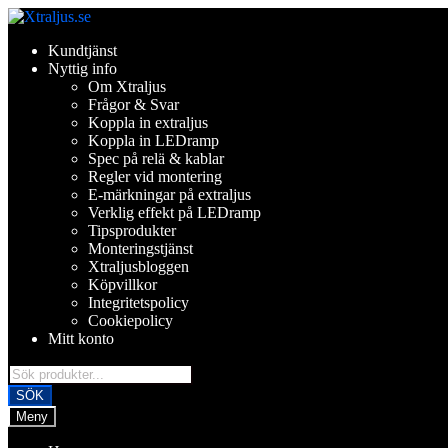
Hoppa
Hoppa
till
till
Kundtjänst
navigering
innehåll
Nyttig info
Om Xtraljus
Frågor & Svar
Koppla in extraljus
Koppla in LEDramp
Spec på relä & kablar
Regler vid montering
E-märkningar på extraljus
Verklig effekt på LEDramp
Tipsprodukter
Monteringstjänst
Xtraljusbloggen
Köpvillkor
Integritetspolicy
Cookiepolicy
Mitt konto
Products
search
SÖK
Meny