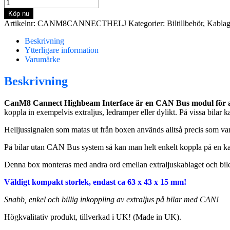
CanM8
Cannect
Köp nu
CANBUS-
Artikelnr:
CANM8CANNECTHELJ
Kategorier:
Biltillbehör
,
Kabla
modul
för
Beskrivning
Helljussignal
Ytterligare information
(avkodare
Varumärke
helljus)
mängd
Beskrivning
CanM8 Cannect Highbeam Interface är en CAN Bus modul för at
koppla in exempelvis extraljus, ledramper eller dylikt. På vissa bilar
Helljussignalen som matas ut från boxen används alltså precis som vanligt
På bilar utan CAN Bus system så kan man helt enkelt koppla på en kabel
Denna box monteras med andra ord emellan extraljuskablaget och bi
Väldigt kompakt storlek, endast ca 63 x 43 x 15 mm!
Snabb, enkel och billig inkoppling av extraljus på bilar med CAN!
Högkvalitativ produkt, tillverkad i UK! (Made in UK).