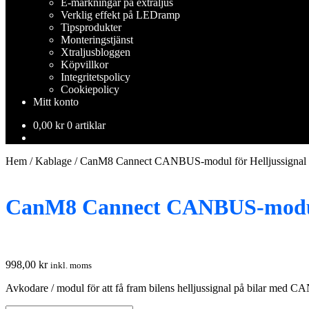
E-märkningar på extraljus
Verklig effekt på LEDramp
Tipsprodukter
Monteringstjänst
Xtraljusbloggen
Köpvillkor
Integritetspolicy
Cookiepolicy
Mitt konto
0,00
kr
0 artiklar
Hem
/
Kablage
/
CanM8 Cannect CANBUS-modul för Helljussignal (a
CanM8 Cannect CANBUS-modul fö
998,00
kr
inkl. moms
Avkodare / modul för att få fram bilens helljussignal på bilar 