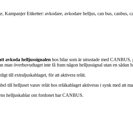
ge
,
Kampanjer
Etiketter:
avkodare
,
avkodare helljus
,
can bus
,
canbus
,
c
t avkoda helljussignalen
hos bilar som är utrustade med CANBUS, på 
 kan man överhuvudtaget inte få fram någon helljussignal utan en sådan 
 till extraljuskablaget, för att aktivera relät.
 till helljuset varav relät hos reläkablaget aktiveras i synk med att ma
lens helljuskablar om fordonet har CANBUS.