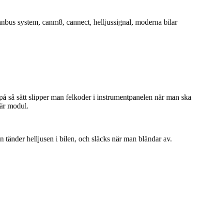
anbus system
,
canm8
,
cannect
,
helljussignal
,
moderna bilar
så sätt slipper man felkoder i instrumentpanelen när man ska
här modul.
n tänder helljusen i bilen, och släcks när man bländar av.