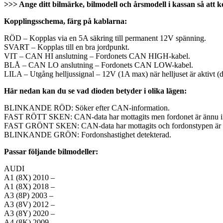
>>> Ange ditt bilmärke, bilmodell och årsmodell i kassan så att ko
Kopplingsschema, färg på kablarna:
RÖD – Kopplas via en 5A säkring till permanent 12V spänning.
SVART – Kopplas till en bra jordpunkt.
VIT – CAN HI anslutning – Fordonets CAN HIGH-kabel.
BLÅ – CAN LO anslutning – Fordonets CAN LOW-kabel.
LILA – Utgång helljussignal – 12V (1A max) när helljuset är aktivt (de
Här nedan kan du se vad dioden betyder i olika lägen:
BLINKANDE RÖD: Söker efter CAN-information.
FAST RÖTT SKEN: CAN-data har mottagits men fordonet är ännu inte
FAST GRÖNT SKEN: CAN-data har mottagits och fordonstypen är 
BLINKANDE GRÖN: Fordonshastighet detekterad.
Passar följande bilmodeller:
AUDI
A1 (8X) 2010 –
A1 (8X) 2018 –
A3 (8P) 2003 –
A3 (8V) 2012 –
A3 (8Y) 2020 –
A4 (8K) 2009 –