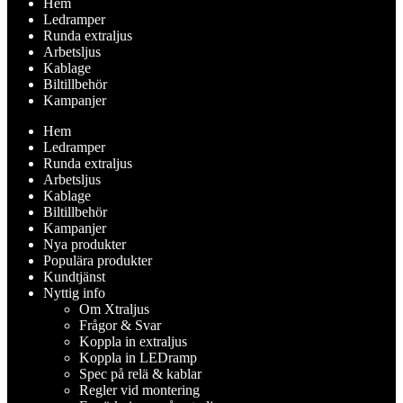
Hem
Ledramper
Runda extraljus
Arbetsljus
Kablage
Biltillbehör
Kampanjer
Hem
Ledramper
Runda extraljus
Arbetsljus
Kablage
Biltillbehör
Kampanjer
Nya produkter
Populära produkter
Kundtjänst
Nyttig info
Om Xtraljus
Frågor & Svar
Koppla in extraljus
Koppla in LEDramp
Spec på relä & kablar
Regler vid montering