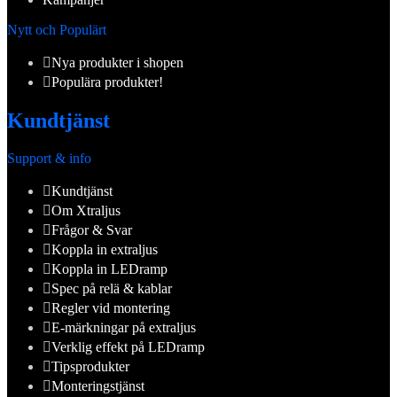
Nytt och Populärt
Nya produkter i shopen
Populära produkter!
Kundtjänst
Support & info
Kundtjänst
Om Xtraljus
Frågor & Svar
Koppla in extraljus
Koppla in LEDramp
Spec på relä & kablar
Regler vid montering
E-märkningar på extraljus
Verklig effekt på LEDramp
Tipsprodukter
Monteringstjänst