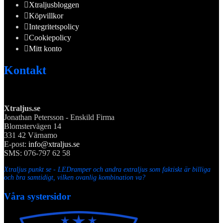
Xtraljusbloggen
Köpvillkor
Integritetspolicy
Cookiepolicy
Mitt konto
Kontakt
Xtraljus.se
Jonathan Petersson - Enskild Firma
Blomstervägen 14
331 42 Värnamo
E-post:
info@xtraljus.se
SMS: 076-797 62 58
Xtraljus punkt se - LEDramper och andra extraljus som faktiskt är billiga
och bra samtidigt, vilken ovanlig kombination va?
Våra systersidor