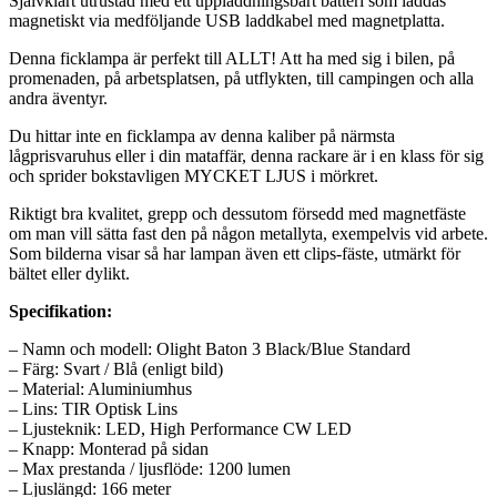
Självklart utrustad med ett uppladdningsbart batteri som laddas
magnetiskt via medföljande USB laddkabel med magnetplatta.
Denna ficklampa är perfekt till ALLT! Att ha med sig i bilen, på
promenaden, på arbetsplatsen, på utflykten, till campingen och alla
andra äventyr.
Du hittar inte en ficklampa av denna kaliber på närmsta
lågprisvaruhus eller i din mataffär, denna rackare är i en klass för sig
och sprider bokstavligen MYCKET LJUS i mörkret.
Riktigt bra kvalitet, grepp och dessutom försedd med magnetfäste
om man vill sätta fast den på någon metallyta, exempelvis vid arbete.
Som bilderna visar så har lampan även ett clips-fäste, utmärkt för
bältet eller dylikt.
Specifikation:
– Namn och modell: Olight Baton 3 Black/Blue Standard
– Färg: Svart / Blå (enligt bild)
– Material: Aluminiumhus
– Lins: TIR Optisk Lins
– Ljusteknik: LED, High Performance CW LED
– Knapp: Monterad på sidan
– Max prestanda / ljusflöde: 1200 lumen
– Ljuslängd: 166 meter