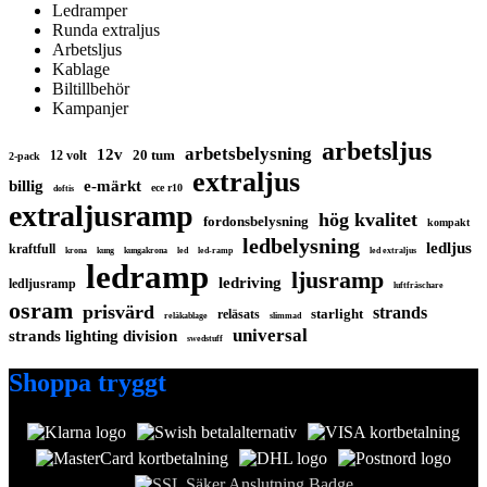
Ledramper
Runda extraljus
Arbetsljus
Kablage
Biltillbehör
Kampanjer
arbetsljus
arbetsbelysning
12v
20 tum
12 volt
2-pack
extraljus
billig
e-märkt
ece r10
doftis
extraljusramp
hög kvalitet
fordonsbelysning
kompakt
ledbelysning
ledljus
kraftfull
krona
kung
kungakrona
led
led-ramp
led extraljus
ledramp
ljusramp
ledriving
ledljusramp
luftfräschare
osram
prisvärd
strands
starlight
reläsats
reläkablage
slimmad
universal
strands lighting division
swedstuff
Shoppa tryggt