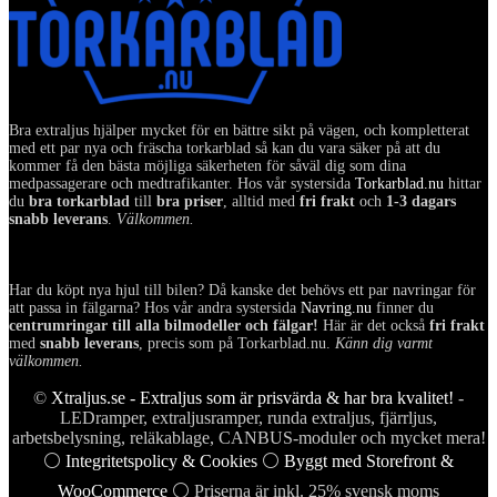
Bra extraljus hjälper mycket för en bättre sikt på vägen, och kompletterat
med ett par nya och fräscha torkarblad så kan du vara säker på att du
kommer få den bästa möjliga säkerheten för såväl dig som dina
medpassagerare och medtrafikanter. Hos vår systersida
Torkarblad.nu
hittar
du
bra torkarblad
till
bra priser
, alltid med
fri frakt
och
1-3 dagars
snabb leverans
.
Välkommen.
Har du köpt nya hjul till bilen? Då kanske det behövs ett par navringar för
att passa in fälgarna? Hos vår andra systersida
Navring.nu
finner du
centrumringar till alla bilmodeller och fälgar!
Här är det också
fri frakt
med
snabb leverans
, precis som på Torkarblad.nu.
Känn dig varmt
välkommen.
©
Xtraljus.se - Extraljus som är prisvärda & har bra kvalitet!
-
LEDramper, extraljusramper, runda extraljus, fjärrljus,
arbetsbelysning, reläkablage, CANBUS-moduler och mycket mera!
⚪
Integritetspolicy & Cookies
⚪
Byggt med Storefront &
WooCommerce
⚪ Priserna är inkl. 25% svensk moms