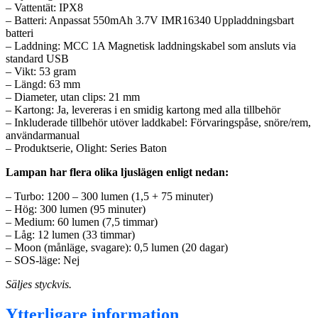
– Vattentät: IPX8
– Batteri: Anpassat 550mAh 3.7V IMR16340 Uppladdningsbart
batteri
– Laddning: MCC 1A Magnetisk laddningskabel som ansluts via
standard USB
– Vikt: 53 gram
– Längd: 63 mm
– Diameter, utan clips: 21 mm
– Kartong: Ja, levereras i en smidig kartong med alla tillbehör
– Inkluderade tillbehör utöver laddkabel: Förvaringspåse, snöre/rem,
användarmanual
– Produktserie, Olight: Series Baton
Lampan har flera olika ljuslägen enligt nedan:
– Turbo: 1200 – 300 lumen (1,5 + 75 minuter)
– Hög: 300 lumen (95 minuter)
– Medium: 60 lumen (7,5 timmar)
– Låg: 12 lumen (33 timmar)
– Moon (månläge, svagare): 0,5 lumen (20 dagar)
– SOS-läge: Nej
Säljes styckvis.
Ytterligare information