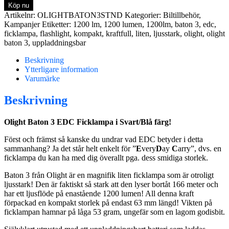
Baton
Köp nu
3
Artikelnr:
OLIGHTBATON3STND
Kategorier:
Biltillbehör
,
Uppladdningsbar
Kampanjer
Etiketter:
1200 lm
,
1200 lumen
,
1200lm
,
baton 3
,
edc
,
EDC
ficklampa
,
flashlight
,
kompakt
,
kraftfull
,
liten
,
ljusstark
,
olight
,
olight
Ficklampa
baton 3
,
uppladdningsbar
(1200
Lumen)
Beskrivning
mängd
Ytterligare information
Varumärke
Beskrivning
Olight Baton 3 EDC Ficklampa i Svart/Blå färg!
Först och främst så kanske du undrar vad EDC betyder i detta
sammanhang? Ja det står helt enkelt för ”
E
very
D
ay
C
arry”, dvs. en
ficklampa du kan ha med dig överallt pga. dess smidiga storlek.
Baton 3 från Olight är en magnifik liten ficklampa som är otroligt
ljusstark! Den är faktiskt så stark att den lyser bortåt 166 meter och
har ett ljusflöde på enastående 1200 lumen! All denna kraft
förpackad en kompakt storlek på endast 63 mm längd! Vikten på
ficklampan hamnar på låga 53 gram, ungefär som en lagom godisbit.