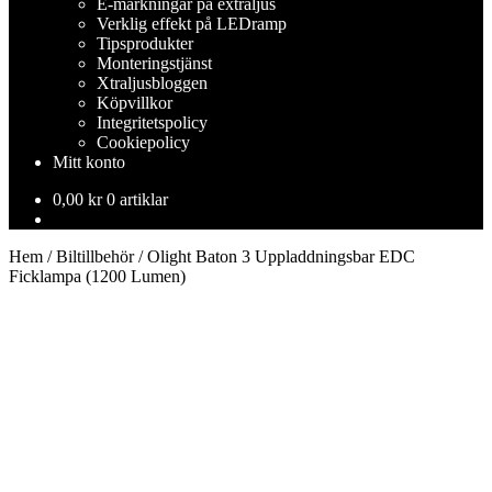
E-märkningar på extraljus
Verklig effekt på LEDramp
Tipsprodukter
Monteringstjänst
Xtraljusbloggen
Köpvillkor
Integritetspolicy
Cookiepolicy
Mitt konto
0,00
kr
0 artiklar
Hem
/
Biltillbehör
/
Olight Baton 3 Uppladdningsbar EDC
Ficklampa (1200 Lumen)