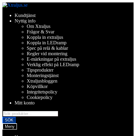
Hoppa
Hoppa
till
till
Kundtjänst
navigering
innehåll
Nyttig info
Om Xtraljus
Frågor & Svar
Koppla in extraljus
Koppla in LEDramp
Spec på relä & kablar
Regler vid montering
E-märkningar på extraljus
Verklig effekt på LEDramp
Tipsprodukter
Monteringstjänst
Xtraljusbloggen
Köpvillkor
Integritetspolicy
Cookiepolicy
Mitt konto
Products
search
SÖK
Meny