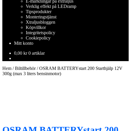
E-märkningar på extraljus
Verklig effekt på LEDramp
Tipsprodukter
Monteringstjänst
Xtraljusbloggen
Köpvillkor
Integritetspolicy
Cookiepolicy
Mitt konto
0,00
kr
0 artiklar
Hem
/
Biltillbehör
/
OSRAM BATTERYstart 200 Starthjälp 12V
300g (max 3 liters bensinmotor)
OSRAM BATTERYstart 200