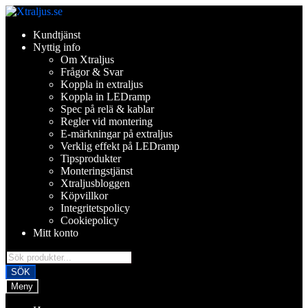
Hoppa
Hoppa
till
till
Kundtjänst
navigering
innehåll
Nyttig info
Om Xtraljus
Frågor & Svar
Koppla in extraljus
Koppla in LEDramp
Spec på relä & kablar
Regler vid montering
E-märkningar på extraljus
Verklig effekt på LEDramp
Tipsprodukter
Monteringstjänst
Xtraljusbloggen
Köpvillkor
Integritetspolicy
Cookiepolicy
Mitt konto
Products
search
SÖK
Meny