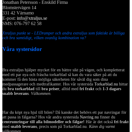
Jonathan Petersson - Enskild Firma
Blomstervägen 14
331 42 Värnamo
E-post:
info@xtraljus.se
SMS: 076-797 62 58
Xtraljus punkt se - LEDramper och andra extraljus som faktiskt är billiga
och bra samtidigt, vilken ovanlig kombination va?
Våra systersidor
Bra extraljus hjälper mycket för en bättre sikt på vägen, och kompletterat
med ett par nya och fräscha torkarblad så kan du vara säker på att du
kommer få den bästa möjliga säkerheten för såväl dig som dina
medpassagerare och medtrafikanter. Hos vår systersida
Torkarblad.nu
hittar
du
bra torkarblad
till
bra priser
, alltid med
fri frakt
och
1-3 dagars
snabb leverans
.
Välkommen.
Har du köpt nya hjul till bilen? Då kanske det behövs ett par navringar för
att passa in fälgarna? Hos vår andra systersida
Navring.nu
finner du
centrumringar till alla bilmodeller och fälgar!
Här är det också
fri frakt
med
snabb leverans
, precis som på Torkarblad.nu.
Känn dig varmt
välkommen.