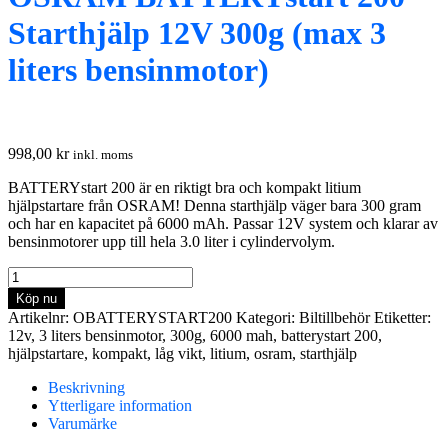
Starthjälp 12V 300g (max 3
liters bensinmotor)
998,00
kr
inkl. moms
BATTERYstart 200 är en riktigt bra och kompakt litium
hjälpstartare från OSRAM! Denna starthjälp väger bara 300 gram
och har en kapacitet på 6000 mAh. Passar 12V system och klarar av
bensinmotorer upp till hela 3.0 liter i cylindervolym.
OSRAM
BATTERYstart
Köp nu
200
Artikelnr:
OBATTERYSTART200
Kategori:
Biltillbehör
Etiketter:
Starthjälp
12v
,
3 liters bensinmotor
,
300g
,
6000 mah
,
batterystart 200
,
12V
hjälpstartare
,
kompakt
,
låg vikt
,
litium
,
osram
,
starthjälp
300g
(max
Beskrivning
3
Ytterligare information
liters
Varumärke
bensinmotor)