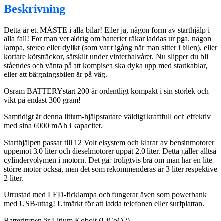
mängd
Beskrivning
Detta är ett MÅSTE i alla bilar! Eller ja, någon form av starthjälp i
alla fall! För man vet aldrig om batteriet råkar laddas ur pga. någon
lampa, stereo eller dylikt (som varit igång när man sitter i bilen), eller
kortare körsträckor, särskilt under vinterhalvåret. Nu slipper du bli
ståendes och vänta på att kompisen ska dyka upp med startkablar,
eller att bärgningsbilen är på väg.
Osram BATTERYstart 200 är ordentligt kompakt i sin storlek och
vikt på endast 300 gram!
Samtidigt är denna litium-hjälpstartare väldigt kraftfull och effektiv
med sina 6000 mAh i kapacitet.
Starthjälpen passar till 12 Volt elsystem och klarar av bensinmotorer
uppemot 3.0 liter och dieselmotorer uppåt 2.0 liter. Detta gäller alltså
cylindervolymen i motorn. Det går troligtvis bra om man har en lite
större motor också, men det som rekommenderas är 3 liter respektive
2 liter.
Utrustad med LED-ficklampa och fungerar även som powerbank
med USB-uttag! Utmärkt för att ladda telefonen eller surfplattan.
Batteritypen är Litium-Kobolt (LiCoO2).