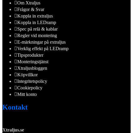
Om Xtraljus
Frågor & Svar
Koppla in extraljus
Koppla in LEDramp
Spec på relä & kablar
Regler vid montering
E-märkningar på extraljus
Verklig effekt på LEDramp
Tipsprodukter
Monteringstjänst
Xtraljusbloggen
Köpvillkor
Integritetspolicy
Cookiepolicy
Mitt konto
Kontakt
Xtraljus.se