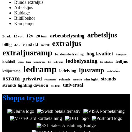
Runda extraljus
Arbetsljus
Kablage
Biltillbehör
Kampanjer
arbetsljus
arbetsbelysning
12v
20 tum
12 volt
2-pack
extraljus
billig
e-märkt
ece r10
doftis
extraljusramp
hög kvalitet
fordonsbelysning
kompakt
ledbelysning
ledljus
kraftfull
krona
kung
kungakrona
led
led-ramp
led extraljus
ledramp
ljusramp
ledriving
ledljusramp
luftfräschare
osram
prisvärd
strands
starlight
reläsats
reläkablage
slimmad
universal
strands lighting division
swedstuff
Shoppa tryggt