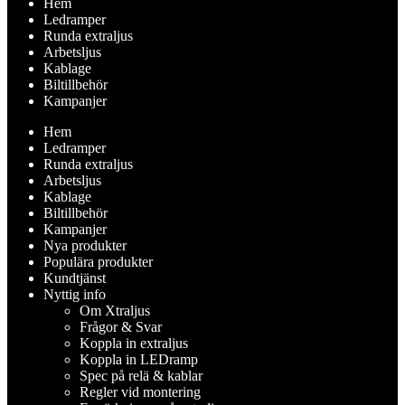
Hem
Ledramper
Runda extraljus
Arbetsljus
Kablage
Biltillbehör
Kampanjer
Hem
Ledramper
Runda extraljus
Arbetsljus
Kablage
Biltillbehör
Kampanjer
Nya produkter
Populära produkter
Kundtjänst
Nyttig info
Om Xtraljus
Frågor & Svar
Koppla in extraljus
Koppla in LEDramp
Spec på relä & kablar
Regler vid montering