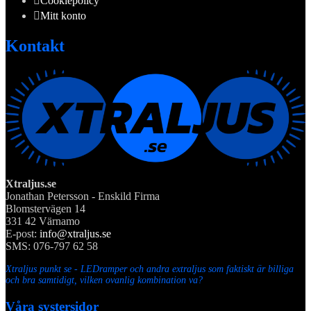
Cookiepolicy
Mitt konto
Kontakt
Xtraljus.se
Jonathan Petersson - Enskild Firma
Blomstervägen 14
331 42 Värnamo
E-post:
info@xtraljus.se
SMS: 076-797 62 58
Xtraljus punkt se - LEDramper och andra extraljus som faktiskt är billiga
och bra samtidigt, vilken ovanlig kombination va?
Våra systersidor