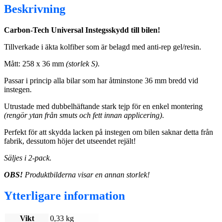
-
Beskrivning
2-
pack
Carbon-Tech Universal Instegsskydd till bilen!
mängd
Tillverkade i äkta kolfiber som är belagd med anti-rep gel/resin.
Mått: 258 x 36 mm
(storlek S)
.
Passar i princip alla bilar som har åtminstone 36 mm bredd vid
instegen.
Utrustade med dubbelhäftande stark tejp för en enkel montering
(rengör ytan från smuts och fett innan applicering)
.
Perfekt för att skydda lacken på instegen om bilen saknar detta från
fabrik, dessutom höjer det utseendet rejält!
Säljes i 2-pack.
OBS!
Produktbilderna visar en annan storlek!
Ytterligare information
Vikt
0,33 kg