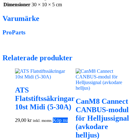
Dimensioner
30 × 10 × 5 cm
Varumärke
ProParts
Relaterade produkter
ATS
Flatstiftssäkringar
CanM8 Cannect
10st Midi (5-30A)
CANBUS-modul
för Helljussignal
29,00
kr
Köp nu
inkl. moms
(avkodare
helljus)