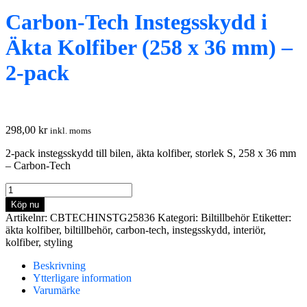
Carbon-Tech Instegsskydd i
Äkta Kolfiber (258 x 36 mm) –
2-pack
298,00
kr
inkl. moms
2-pack instegsskydd till bilen, äkta kolfiber, storlek S, 258 x 36 mm
– Carbon-Tech
Carbon-
Tech
Köp nu
Instegsskydd
Artikelnr:
CBTECHINSTG25836
Kategori:
Biltillbehör
Etiketter:
i
äkta kolfiber
,
biltillbehör
,
carbon-tech
,
instegsskydd
,
interiör
,
Äkta
kolfiber
,
styling
Kolfiber
(258
Beskrivning
x
Ytterligare information
36
Varumärke
mm)