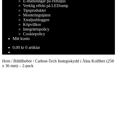
E-märkningar på extraljus
Verklig effekt på LEDramp
Tipsprodukter
Monteringstjänst
Xtraljusbloggen
Köpvillkor
Integritetspolicy
Cookiepolicy
Mitt konto
0,00
kr
0 artiklar
Hem
/
Biltillbehör
/
Carbon-Tech Instegsskydd i Äkta Kolfiber (258
x 36 mm) – 2-pack