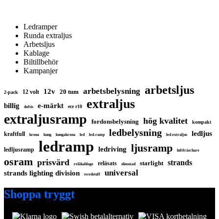
Ledramper
Runda extraljus
Arbetsljus
Kablage
Biltillbehör
Kampanjer
arbetsljus
arbetsbelysning
12v
20 tum
12 volt
2-pack
extraljus
billig
e-märkt
ece r10
doftis
extraljusramp
hög kvalitet
fordonsbelysning
kompakt
ledbelysning
ledljus
kraftfull
krona
kung
kungakrona
led
led-ramp
led extraljus
ledramp
ljusramp
ledriving
ledljusramp
luftfräschare
osram
prisvärd
strands
starlight
reläsats
reläkablage
slimmad
universal
strands lighting division
swedstuff
Shoppa tryggt