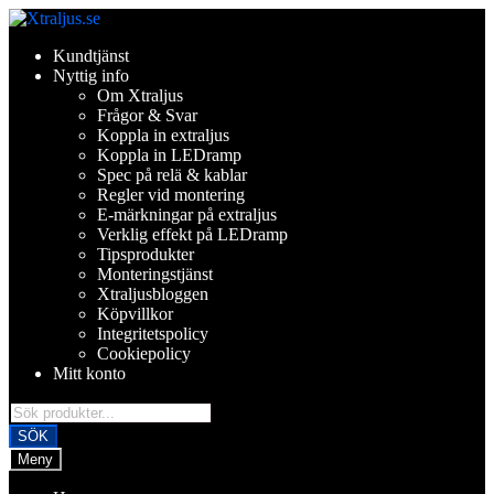
Hoppa
Hoppa
till
till
Kundtjänst
navigering
innehåll
Nyttig info
Om Xtraljus
Frågor & Svar
Koppla in extraljus
Koppla in LEDramp
Spec på relä & kablar
Regler vid montering
E-märkningar på extraljus
Verklig effekt på LEDramp
Tipsprodukter
Monteringstjänst
Xtraljusbloggen
Köpvillkor
Integritetspolicy
Cookiepolicy
Mitt konto
Products
search
SÖK
Meny