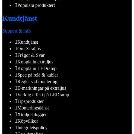
Populära produkter!
Kundtjänst
Support & info
Kundtjänst
Om Xtraljus
Frågor & Svar
Koppla in extraljus
Koppla in LEDramp
Spec på relä & kablar
Regler vid montering
E-märkningar på extraljus
Verklig effekt på LEDramp
Tipsprodukter
Monteringstjänst
Xtraljusbloggen
Köpvillkor
Integritetspolicy