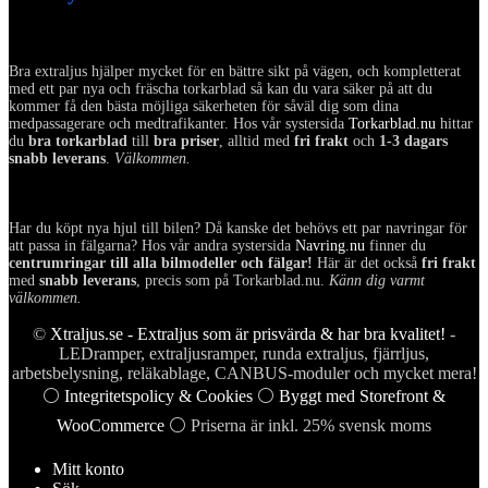
Bra extraljus hjälper mycket för en bättre sikt på vägen, och kompletterat
med ett par nya och fräscha torkarblad så kan du vara säker på att du
kommer få den bästa möjliga säkerheten för såväl dig som dina
medpassagerare och medtrafikanter. Hos vår systersida
Torkarblad.nu
hittar
du
bra torkarblad
till
bra priser
, alltid med
fri frakt
och
1-3 dagars
snabb leverans
.
Välkommen.
Har du köpt nya hjul till bilen? Då kanske det behövs ett par navringar för
att passa in fälgarna? Hos vår andra systersida
Navring.nu
finner du
centrumringar till alla bilmodeller och fälgar!
Här är det också
fri frakt
med
snabb leverans
, precis som på Torkarblad.nu.
Känn dig varmt
välkommen.
©
Xtraljus.se - Extraljus som är prisvärda & har bra kvalitet!
-
LEDramper, extraljusramper, runda extraljus, fjärrljus,
arbetsbelysning, reläkablage, CANBUS-moduler och mycket mera!
⚪
Integritetspolicy & Cookies
⚪
Byggt med Storefront &
WooCommerce
⚪ Priserna är inkl. 25% svensk moms
Mitt konto