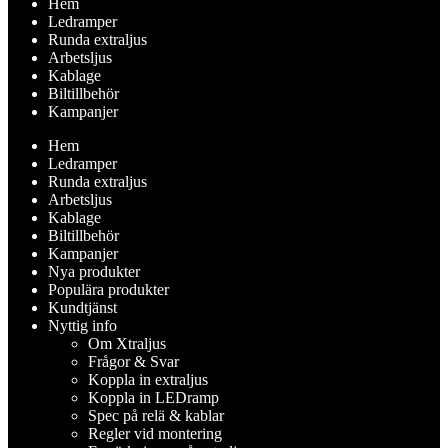
Hem
Ledramper
Runda extraljus
Arbetsljus
Kablage
Biltillbehör
Kampanjer
Hem
Ledramper
Runda extraljus
Arbetsljus
Kablage
Biltillbehör
Kampanjer
Nya produkter
Populära produkter
Kundtjänst
Nyttig info
Om Xtraljus
Frågor & Svar
Koppla in extraljus
Koppla in LEDramp
Spec på relä & kablar
Regler vid montering