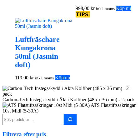
998,00
kr
Köp nu
inkl. moms
TIPS!
Luftfräschare
Kungakrona
50ml (Jasmin
doft)
119,00
kr
Köp nu
inkl. moms
Carbon-Tech Instegsskydd i Äkta Kolfiber (485 x 36 mm) - 2-pack
ATS Flatstiftssäkringar
10st Midi (5-30A)
Sök
i
shopen!
Filtrera efter pris