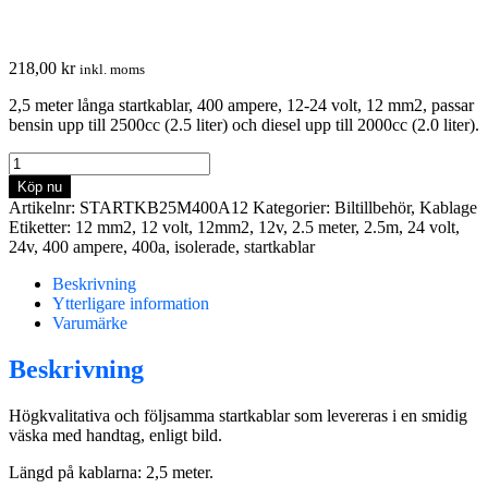
218,00
kr
inkl. moms
2,5 meter långa startkablar, 400 ampere, 12-24 volt, 12 mm2, passar
bensin upp till 2500cc (2.5 liter) och diesel upp till 2000cc (2.0 liter).
Startkablar
2,5
Köp nu
meter
Artikelnr:
STARTKB25M400A12
Kategorier:
Biltillbehör
,
Kablage
12/24V
Etiketter:
12 mm2
,
12 volt
,
12mm2
,
12v
,
2.5 meter
,
2.5m
,
24 volt
,
400A
24v
,
400 ampere
,
400a
,
isolerade
,
startkablar
-
12
Beskrivning
mm2
Ytterligare information
mängd
Varumärke
Beskrivning
Högkvalitativa och följsamma startkablar som levereras i en smidig
väska med handtag, enligt bild.
Längd på kablarna: 2,5 meter.