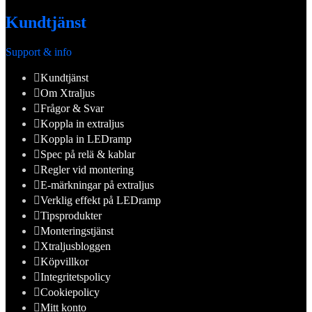
Kundtjänst
Support & info
Kundtjänst
Om Xtraljus
Frågor & Svar
Koppla in extraljus
Koppla in LEDramp
Spec på relä & kablar
Regler vid montering
E-märkningar på extraljus
Verklig effekt på LEDramp
Tipsprodukter
Monteringstjänst
Xtraljusbloggen
Köpvillkor
Integritetspolicy
Cookiepolicy
Mitt konto