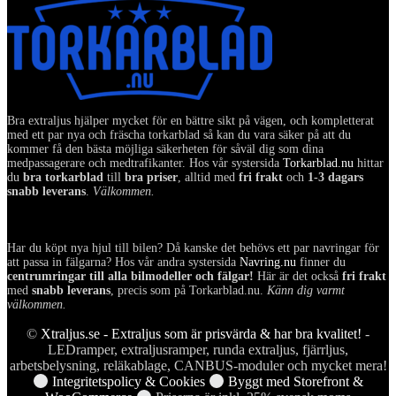
Bra extraljus hjälper mycket för en bättre sikt på vägen, och kompletterat
med ett par nya och fräscha torkarblad så kan du vara säker på att du
kommer få den bästa möjliga säkerheten för såväl dig som dina
medpassagerare och medtrafikanter. Hos vår systersida
Torkarblad.nu
hittar
du
bra torkarblad
till
bra priser
, alltid med
fri frakt
och
1-3 dagars
snabb leverans
.
Välkommen.
Har du köpt nya hjul till bilen? Då kanske det behövs ett par navringar för
att passa in fälgarna? Hos vår andra systersida
Navring.nu
finner du
centrumringar till alla bilmodeller och fälgar!
Här är det också
fri frakt
med
snabb leverans
, precis som på Torkarblad.nu.
Känn dig varmt
välkommen.
©
Xtraljus.se - Extraljus som är prisvärda & har bra kvalitet!
-
LEDramper, extraljusramper, runda extraljus, fjärrljus,
arbetsbelysning, reläkablage, CANBUS-moduler och mycket mera!
Integritetspolicy & Cookies
Byggt med Storefront &