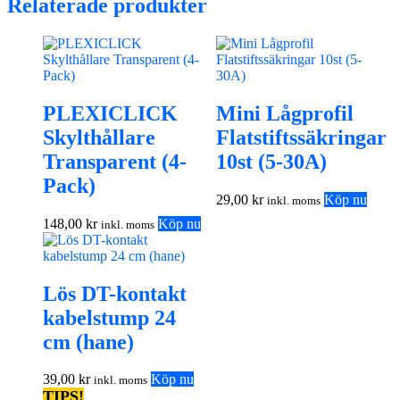
Relaterade produkter
PLEXICLICK
Mini Lågprofil
Skylthållare
Flatstiftssäkringar
Transparent (4-
10st (5-30A)
Pack)
29,00
kr
Köp nu
inkl. moms
148,00
kr
Köp nu
inkl. moms
Lös DT-kontakt
kabelstump 24
cm (hane)
39,00
kr
Köp nu
inkl. moms
TIPS!