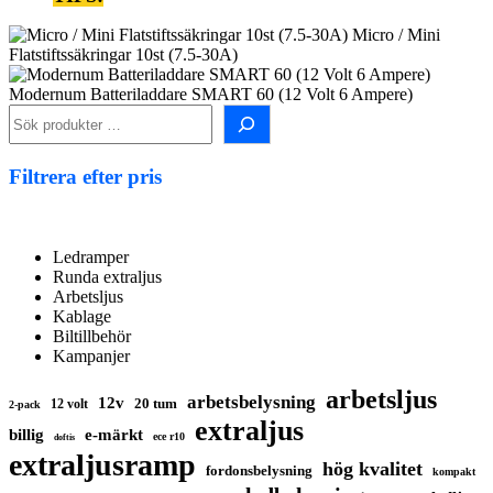
Micro / Mini
Flatstiftssäkringar 10st (7.5-30A)
Modernum Batteriladdare SMART 60 (12 Volt 6 Ampere)
Sök
i
shopen!
Filtrera efter pris
Ledramper
Runda extraljus
Arbetsljus
Kablage
Biltillbehör
Kampanjer
arbetsljus
arbetsbelysning
12v
20 tum
12 volt
2-pack
extraljus
billig
e-märkt
ece r10
doftis
extraljusramp
hög kvalitet
fordonsbelysning
kompakt