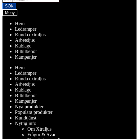
search
SÖK
Meny
Hem
Ledramper
Runda extraljus
Arbetsljus
Kablage
Biltillbehör
Kampanjer
Hem
Ledramper
Runda extraljus
Arbetsljus
Kablage
Biltillbehör
Kampanjer
Nya produkter
Populära produkter
Kundtjänst
Nyttig info
Om Xtraljus
Frågor & Svar