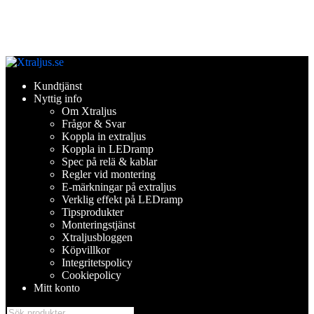
Hoppa
Hoppa
till
till
Kundtjänst
navigering
innehåll
Nyttig info
Om Xtraljus
Frågor & Svar
Koppla in extraljus
Koppla in LEDramp
Spec på relä & kablar
Regler vid montering
E-märkningar på extraljus
Verklig effekt på LEDramp
Tipsprodukter
Monteringstjänst
Xtraljusbloggen
Köpvillkor
Integritetspolicy
Cookiepolicy
Mitt konto
Products