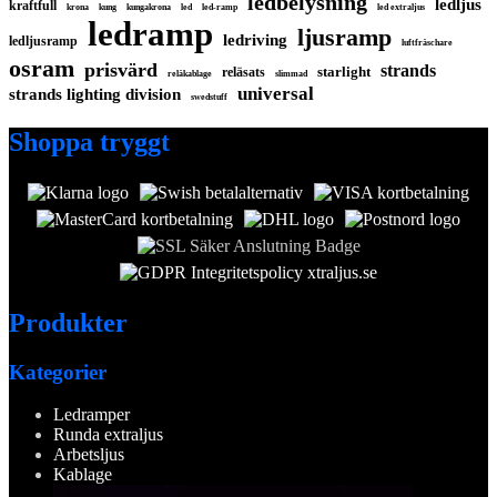
ledbelysning
ledljus
kraftfull
krona
kung
kungakrona
led
led-ramp
led extraljus
ledramp
ljusramp
ledriving
ledljusramp
luftfräschare
osram
prisvärd
strands
starlight
reläsats
reläkablage
slimmad
universal
strands lighting division
swedstuff
Shoppa tryggt
Produkter
Kategorier
Ledramper
Runda extraljus
Arbetsljus
Kablage