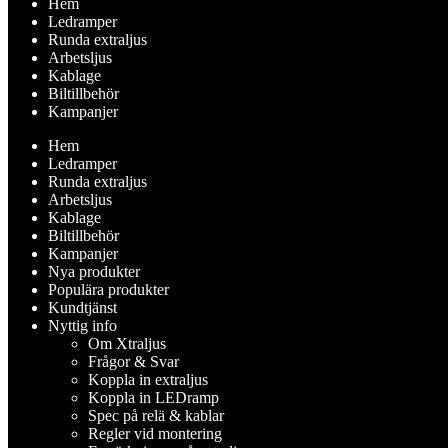
Hem
Ledramper
Runda extraljus
Arbetsljus
Kablage
Biltillbehör
Kampanjer
Hem
Ledramper
Runda extraljus
Arbetsljus
Kablage
Biltillbehör
Kampanjer
Nya produkter
Populära produkter
Kundtjänst
Nyttig info
Om Xtraljus
Frågor & Svar
Koppla in extraljus
Koppla in LEDramp
Spec på relä & kablar
Regler vid montering