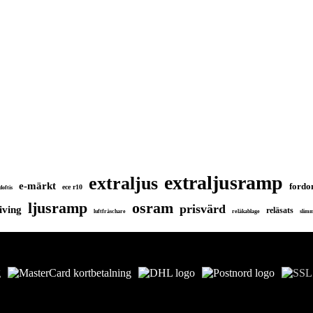
extraljusramp
extraljus
e-märkt
fordo
ece r10
doftis
ljusramp
osram
prisvärd
iving
reläsats
luftfräschare
reläkablage
slim