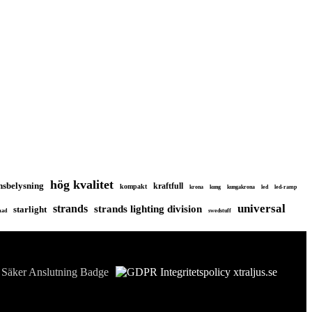
hög kvalitet
nsbelysning
kraftfull
kompakt
krona
kung
kungakrona
led
led-ramp
universal
strands
strands lighting division
starlight
mad
swedstuff