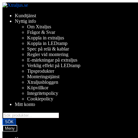
Hoppa
Hoppa
till
till
Kundtjänst
navigering
innehåll
Nyttig info
Om Xtraljus
Frågor & Svar
Koppla in extraljus
Koppla in LEDramp
Spec på relä & kablar
Regler vid montering
E-märkningar på extraljus
Verklig effekt på LEDramp
Tipsprodukter
Monteringstjänst
Xtraljusbloggen
Köpvillkor
Integritetspolicy
Cookiepolicy
Mitt konto
Products
search
SÖK
Meny