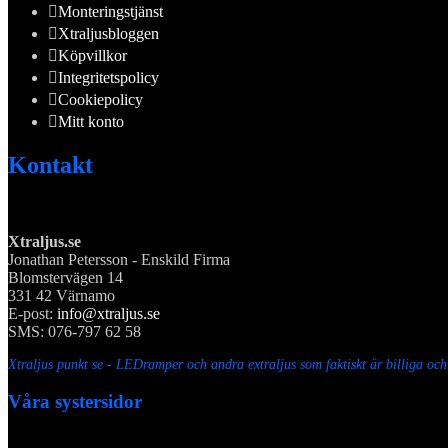
Monteringstjänst
Xtraljusbloggen
Köpvillkor
Integritetspolicy
Cookiepolicy
Mitt konto
Kontakt
Xtraljus.se
Jonathan Petersson - Enskild Firma
Blomstervägen 14
331 42 Värnamo
E-post:
info@xtraljus.se
SMS: 076-797 62 58
Xtraljus punkt se - LEDramper och andra extraljus som faktiskt är billiga oc
Våra systersidor