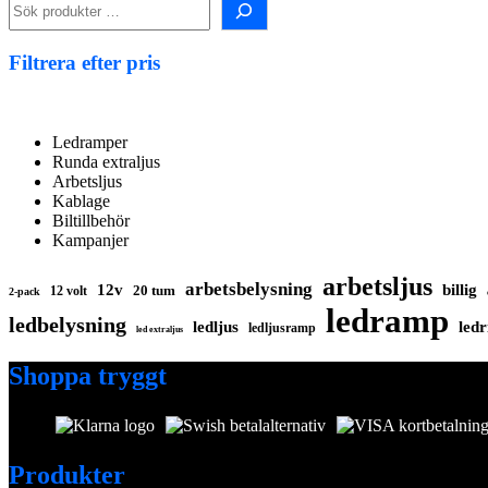
i
shopen!
Filtrera efter pris
Ledramper
Runda extraljus
Arbetsljus
Kablage
Biltillbehör
Kampanjer
arbetsljus
arbetsbelysning
12v
billig
20 tum
12 volt
2-pack
ledramp
ledbelysning
ledljus
ledr
ledljusramp
led extraljus
Shoppa tryggt
Produkter