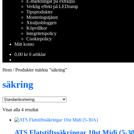
E-märkningar på extraljus
Verklig effekt på LEDramp
Tipsprodukter
Monteringstjänst
Xtraljusbloggen
Köpvillkor
Integritetspolicy
Cookiepolicy
Mitt konto
0,00
kr
0 artiklar
Hem
/
Produkter märkta ”säkring”
säkring
Visar alla 4 resultat
ATS Flatstiftssäkringar 10st Midi (5-3