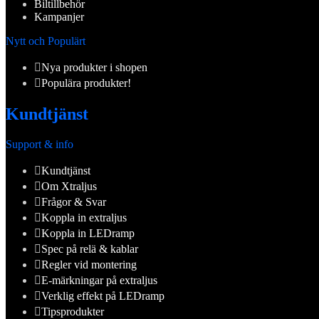
Biltillbehör
Kampanjer
Nytt och Populärt
Nya produkter i shopen
Populära produkter!
Kundtjänst
Support & info
Kundtjänst
Om Xtraljus
Frågor & Svar
Koppla in extraljus
Koppla in LEDramp
Spec på relä & kablar
Regler vid montering
E-märkningar på extraljus
Verklig effekt på LEDramp
Tipsprodukter