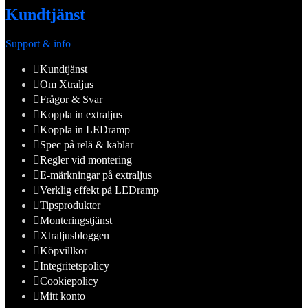
Kundtjänst
Support & info
Kundtjänst
Om Xtraljus
Frågor & Svar
Koppla in extraljus
Koppla in LEDramp
Spec på relä & kablar
Regler vid montering
E-märkningar på extraljus
Verklig effekt på LEDramp
Tipsprodukter
Monteringstjänst
Xtraljusbloggen
Köpvillkor
Integritetspolicy
Cookiepolicy
Mitt konto