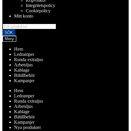
Köpvillkor
Integritetspolicy
Cookiepolicy
Mitt konto
Products
search
SÖK
Meny
Hem
Ledramper
Runda extraljus
Arbetsljus
Kablage
Biltillbehör
Kampanjer
Hem
Ledramper
Runda extraljus
Arbetsljus
Kablage
Biltillbehör
Kampanjer
Nya produkter