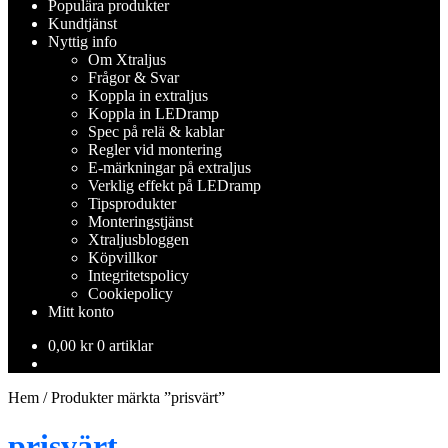
Populära produkter
Kundtjänst
Nyttig info
Om Xtraljus
Frågor & Svar
Koppla in extraljus
Koppla in LEDramp
Spec på relä & kablar
Regler vid montering
E-märkningar på extraljus
Verklig effekt på LEDramp
Tipsprodukter
Monteringstjänst
Xtraljusbloggen
Köpvillkor
Integritetspolicy
Cookiepolicy
Mitt konto
0,00
kr
0 artiklar
Hem
/
Produkter märkta ”prisvärt”
prisvärt