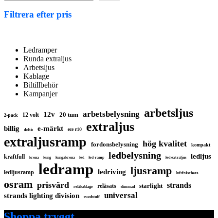
shopen!
Filtrera efter pris
Ledramper
Runda extraljus
Arbetsljus
Kablage
Biltillbehör
Kampanjer
arbetsljus
arbetsbelysning
12v
20 tum
12 volt
2-pack
extraljus
billig
e-märkt
ece r10
doftis
extraljusramp
hög kvalitet
fordonsbelysning
kompakt
ledbelysning
ledljus
kraftfull
krona
kung
kungakrona
led
led-ramp
led extraljus
ledramp
ljusramp
ledriving
ledljusramp
luftfräschare
osram
prisvärd
strands
starlight
reläsats
reläkablage
slimmad
universal
strands lighting division
swedstuff
Shoppa tryggt