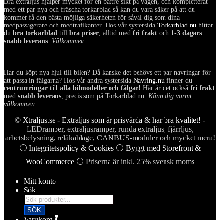
Bra extraljus hjälper mycket för en bättre sikt på vägen, och kompletterat
med ett par nya och fräscha torkarblad så kan du vara säker på att du
kommer få den bästa möjliga säkerheten för såväl dig som dina
medpassagerare och medtrafikanter. Hos vår systersida
Torkarblad.nu
hittar
du
bra torkarblad
till
bra priser
, alltid med
fri frakt
och
1-3 dagars
snabb leverans
.
Välkommen.
Har du köpt nya hjul till bilen? Då kanske det behövs ett par navringar för
att passa in fälgarna? Hos vår andra systersida
Navring.nu
finner du
centrumringar till alla bilmodeller och fälgar!
Här är det också
fri frakt
med
snabb leverans
, precis som på Torkarblad.nu.
Känn dig varmt
välkommen.
©
Xtraljus.se - Extraljus som är prisvärda & har bra kvalitet!
-
LEDramper, extraljusramper, runda extraljus, fjärrljus,
arbetsbelysning, reläkablage, CANBUS-moduler och mycket mera!
⚪
Integritetspolicy & Cookies
⚪
Byggt med Storefront &
WooCommerce
⚪ Priserna är inkl. 25% svensk moms
Mitt konto
Sök
Products
search
SÖK
Varukorg
0