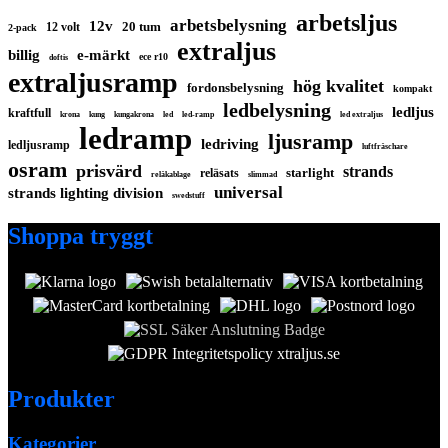
arbetsljus
arbetsbelysning
12v
20 tum
12 volt
2-pack
extraljus
billig
e-märkt
ece r10
doftis
extraljusramp
hög kvalitet
fordonsbelysning
kompakt
ledbelysning
ledljus
kraftfull
krona
kung
kungakrona
led
led-ramp
led extraljus
ledramp
ljusramp
ledriving
ledljusramp
luftfräschare
osram
prisvärd
strands
starlight
reläsats
reläkablage
slimmad
universal
strands lighting division
swedstuff
Shoppa tryggt
Produkter
Kategorier