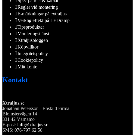
Spec på relä & kablar
Regler vid montering
E-märkningar på extraljus
Verklig effekt på LEDramp
Tipsprodukter
Monteringstjänst
Xtraljusbloggen
Köpvillkor
Integritetspolicy
Cookiepolicy
Mitt konto
Kontakt
Xtraljus.se
Jonathan Petersson - Enskild Firma
Blomstervägen 14
331 42 Värnamo
E-post:
info@xtraljus.se
SMS: 076-797 62 58