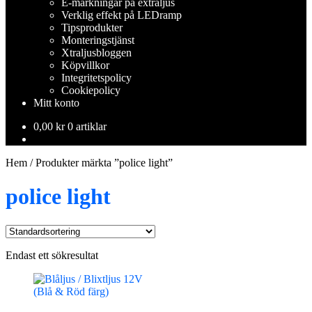
E-märkningar på extraljus
Verklig effekt på LEDramp
Tipsprodukter
Monteringstjänst
Xtraljusbloggen
Köpvillkor
Integritetspolicy
Cookiepolicy
Mitt konto
0,00
kr
0 artiklar
Hem
/
Produkter märkta ”police light”
police light
Endast ett sökresultat