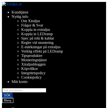
Hoppa
Hoppa
till
till
Kundtjänst
navigering
innehåll
Nyttig info
Om Xtraljus
Frågor & Svar
Koppla in extraljus
Koppla in LEDramp
Spec på relä & kablar
Regler vid montering
E-märkningar på extraljus
Verklig effekt på LEDramp
Tipsprodukter
Monteringstjänst
Xtraljusbloggen
Köpvillkor
Integritetspolicy
Cookiepolicy
Mitt konto
Products
search
SÖK
Meny