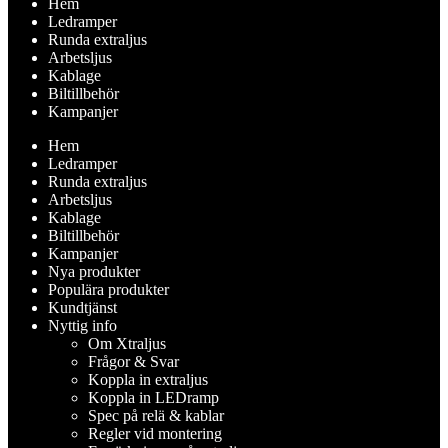
Hem
Ledramper
Runda extraljus
Arbetsljus
Kablage
Biltillbehör
Kampanjer
Hem
Ledramper
Runda extraljus
Arbetsljus
Kablage
Biltillbehör
Kampanjer
Nya produkter
Populära produkter
Kundtjänst
Nyttig info
Om Xtraljus
Frågor & Svar
Koppla in extraljus
Koppla in LEDramp
Spec på relä & kablar
Regler vid montering