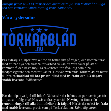
Xtraljus punkt se - LEDramper och andra extraljus som faktiskt är billiga
och bra samtidigt, vilken ovanlig kombination va?
Våra systersidor
Bra extraljus hjälper mycket för en bättre sikt på vägen, och kompletterat
med ett par nya och fräscha torkarblad så kan du vara säker på att du
kommer få den bästa möjliga säkerheten för såväl dig som dina
medpassagerare och medtrafikanter. Hos vår systersida
Torkarblad.nu
hittar
du
bra torkarblad
till
bra priser
, alltid med
fri frakt
och
1-3 dagars
snabb leverans
.
Välkommen.
Har du köpt nya hjul till bilen? Då kanske det behövs ett par navringar för
att passa in fälgarna? Hos vår andra systersida
Navring.nu
finner du
centrumringar till alla bilmodeller och fälgar!
Här är det också
fri frakt
med
snabb leverans
, precis som på Torkarblad.nu.
Känn dig varmt