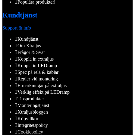
Populära produkter!
Kundtjänst
Support & info
Kundtjänst
Om Xtraljus
Frågor & Svar
Koppla in extraljus
Koppla in LEDramp
Spec på relä & kablar
Regler vid montering
E-märkningar på extraljus
Verklig effekt på LEDramp
Tipsprodukter
Monteringstjänst
Xtraljusbloggen
Köpvillkor
Integritetspolicy
Cookiepolicy