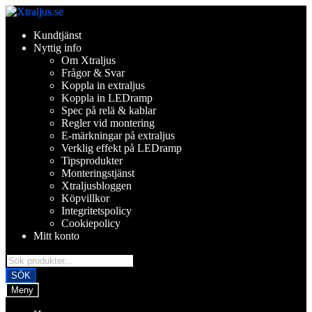
Hoppa
Hoppa
till
till
Kundtjänst
navigering
innehåll
Nyttig info
Om Xtraljus
Frågor & Svar
Koppla in extraljus
Koppla in LEDramp
Spec på relä & kablar
Regler vid montering
E-märkningar på extraljus
Verklig effekt på LEDramp
Tipsprodukter
Monteringstjänst
Xtraljusbloggen
Köpvillkor
Integritetspolicy
Cookiepolicy
Mitt konto
Products
search
SÖK
Meny