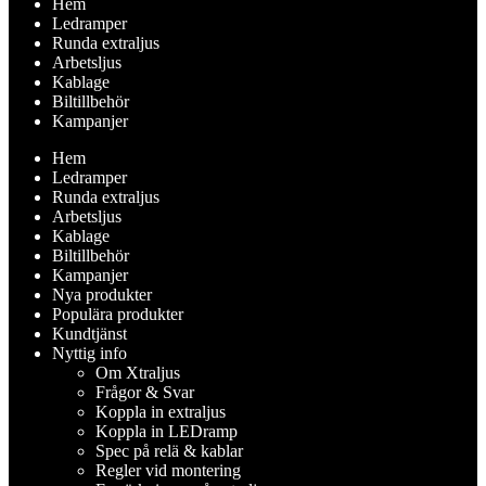
Hem
Ledramper
Runda extraljus
Arbetsljus
Kablage
Biltillbehör
Kampanjer
Hem
Ledramper
Runda extraljus
Arbetsljus
Kablage
Biltillbehör
Kampanjer
Nya produkter
Populära produkter
Kundtjänst
Nyttig info
Om Xtraljus
Frågor & Svar
Koppla in extraljus
Koppla in LEDramp
Spec på relä & kablar
Regler vid montering