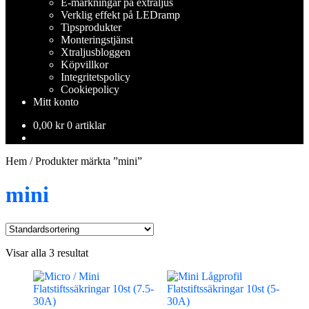
E-märkningar på extraljus
Verklig effekt på LEDramp
Tipsprodukter
Monteringstjänst
Xtraljusbloggen
Köpvillkor
Integritetspolicy
Cookiepolicy
Mitt konto
0,00
kr
0 artiklar
Hem
/
Produkter märkta ”mini”
mini
Visar alla 3 resultat