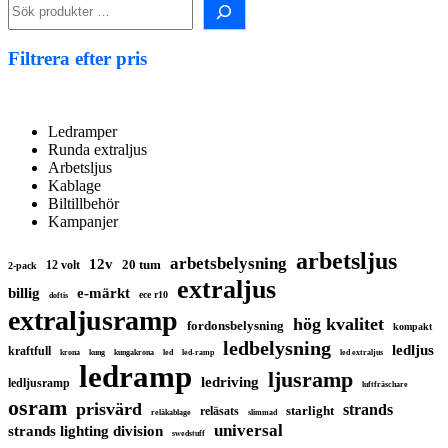
Sök
i
shopen!
Filtrera efter pris
Ledramper
Runda extraljus
Arbetsljus
Kablage
Biltillbehör
Kampanjer
arbetsljus
arbetsbelysning
12v
20 tum
12 volt
2-pack
extraljus
billig
e-märkt
ece r10
doftis
extraljusramp
hög kvalitet
fordonsbelysning
kompakt
ledbelysning
ledljus
kraftfull
krona
kung
kungakrona
led
led-ramp
led extraljus
ledramp
ljusramp
ledriving
ledljusramp
luftfräschare
osram
prisvärd
strands
starlight
reläsats
reläkablage
slimmad
universal
strands lighting division
swedstuff