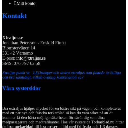
Mitt konto
Kontakt
Xtraljus.se
Jonathan Petersson - Enskild Firma
Blomstervägen 14
331 42 Värnamo
E-post:
info@xtraljus.se
SMS: 076-797 62 58
Xtraljus punkt se - LEDramper och andra extraljus som faktiskt är billiga
och bra samtidigt, vilken ovanlig kombination va?
Våra systersidor
Bra extraljus hjälper mycket för en bättre sikt på vägen, och kompletterat
med ett par nya och fräscha torkarblad så kan du vara säker på att du
kommer få den bästa möjliga säkerheten för såväl dig som dina
medpassagerare och medtrafikanter. Hos vår systersida
Torkarblad.nu
hittar
du
bra torkarblad
till
bra priser
, alltid med
fri frakt
och
1-3 dagars