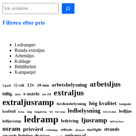
Sök
i
shopen!
Filtrera efter pris
Ledramper
Runda extraljus
Arbetsljus
Kablage
Biltillbehör
Kampanjer
arbetsljus
arbetsbelysning
12v
20 tum
12 volt
2-pack
extraljus
billig
e-märkt
ece r10
doftis
extraljusramp
hög kvalitet
fordonsbelysning
kompakt
ledbelysning
ledljus
kraftfull
krona
kung
kungakrona
led
led-ramp
led extraljus
ledramp
ljusramp
ledriving
ledljusramp
luftfräschare
osram
prisvärd
strands
starlight
reläsats
reläkablage
slimmad
universal
strands lighting division