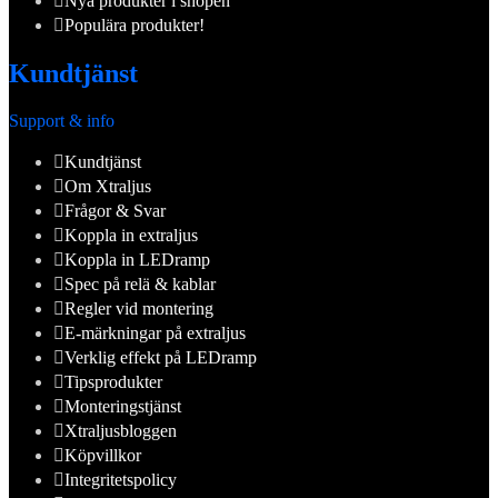
Nya produkter i shopen
Populära produkter!
Kundtjänst
Support & info
Kundtjänst
Om Xtraljus
Frågor & Svar
Koppla in extraljus
Koppla in LEDramp
Spec på relä & kablar
Regler vid montering
E-märkningar på extraljus
Verklig effekt på LEDramp
Tipsprodukter
Monteringstjänst
Xtraljusbloggen
Köpvillkor
Integritetspolicy