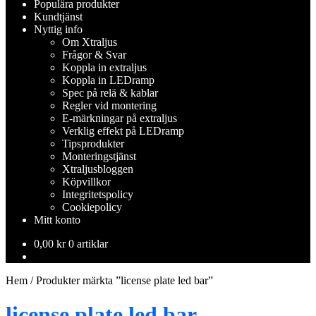
Populära produkter
Kundtjänst
Nyttig info
Om Xtraljus
Frågor & Svar
Koppla in extraljus
Koppla in LEDramp
Spec på relä & kablar
Regler vid montering
E-märkningar på extraljus
Verklig effekt på LEDramp
Tipsprodukter
Monteringstjänst
Xtraljusbloggen
Köpvillkor
Integritetspolicy
Cookiepolicy
Mitt konto
0,00
kr
0 artiklar
Hem
/
Produkter märkta ”license plate led bar”
license plate led bar