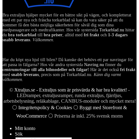
Bra extraljus hjälper mycket för en bättre sikt på vägen, och kompletterat
med ett par nya och fräscha torkarblad så kan du vara säker på att du
kommer få den bästa möjliga säkerheten för såväl dig som dina
medpassagerare och medtrafikanter. Hos vår systersida
Torkarblad.nu
hittar
du
bra torkarblad
till
bra priser
, alltid med
fri frakt
och
1-3 dagars
snabb leverans
.
Välkommen.
Har du köpt nya hjul till bilen? Då kanske det behövs ett par navringar för
att passa in fälgarna? Hos vår andra systersida
Navring.nu
finner du
centrumringar till alla bilmodeller och fälgar!
Här är det också
fri frakt
med
snabb leverans
, precis som på Torkarblad.nu.
Känn dig varmt
välkommen.
©
Xtraljus.se - Extraljus som är prisvärda & har bra kvalitet!
-
LEDramper, extraljusramper, runda extraljus, fjärrljus,
arbetsbelysning, reläkablage, CANBUS-moduler och mycket mera!
⚪
Integritetspolicy & Cookies
⚪
Byggt med Storefront &
WooCommerce
⚪ Priserna är inkl. 25% svensk moms
Mitt konto
Sök