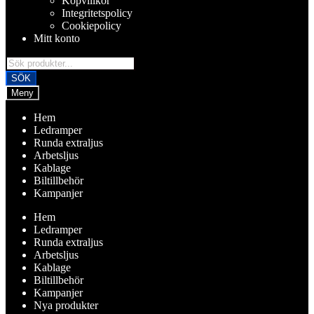
Köpvillkor
Integritetspolicy
Cookiepolicy
Mitt konto
Products
search
SÖK
Meny
Hem
Ledramper
Runda extraljus
Arbetsljus
Kablage
Biltillbehör
Kampanjer
Hem
Ledramper
Runda extraljus
Arbetsljus
Kablage
Biltillbehör
Kampanjer
Nya produkter