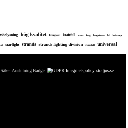
hög kvalitet
nsbelysning
kraftfull
kompakt
krona
kung
kungakrona
led
led-ramp
universal
strands
strands lighting division
starlight
mad
swedstuff