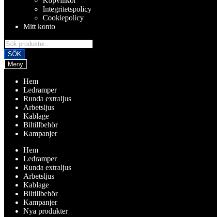
Köpvillkor
Integritetspolicy
Cookiepolicy
Mitt konto
Products
search
SÖK
Meny
Hem
Ledramper
Runda extraljus
Arbetsljus
Kablage
Biltillbehör
Kampanjer
Hem
Ledramper
Runda extraljus
Arbetsljus
Kablage
Biltillbehör
Kampanjer
Nya produkter