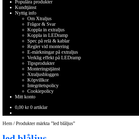
Populära produkter
Kundtjänst
Nyttig info
Om Xtraljus
Frågor & Svar
Koppla in extraljus
Koppla in LEDramp
Spec på relä & kablar
Regler vid montering
E-märkningar på extraljus
Verklig effekt på LEDramp
Tipsprodukter
Monteringstjänst
Xtraljusbloggen
Köpvillkor
Integritetspolicy
Cookiepolicy
Mitt konto
0,00
kr
0 artiklar
Hem
/
Produkter märkta ”led blåljus”
led blåljus