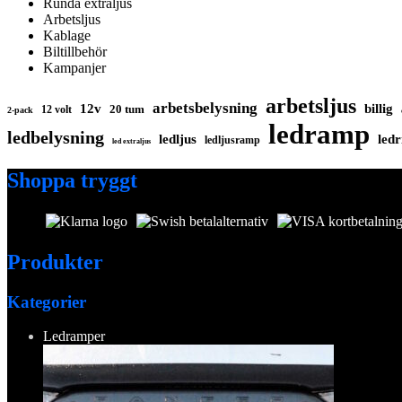
Runda extraljus
Arbetsljus
Kablage
Biltillbehör
Kampanjer
arbetsljus
arbetsbelysning
12v
billig
20 tum
12 volt
2-pack
ledramp
ledbelysning
ledljus
ledr
ledljusramp
led extraljus
Shoppa tryggt
Produkter
Kategorier
Ledramper