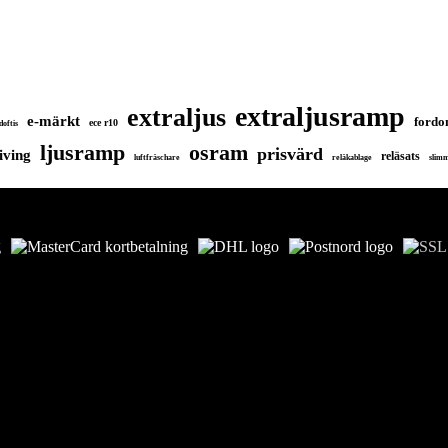
extraljusramp
extraljus
e-märkt
fordo
ece r10
doftis
ljusramp
osram
prisvärd
iving
reläsats
luftfräschare
reläkablage
slim