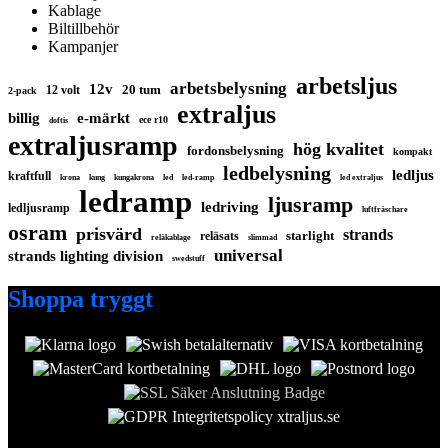
Kablage
Biltillbehör
Kampanjer
arbetsljus
arbetsbelysning
12v
20 tum
12 volt
2-pack
extraljus
billig
e-märkt
ece r10
doftis
extraljusramp
hög kvalitet
fordonsbelysning
kompakt
ledbelysning
ledljus
kraftfull
krona
kung
kungakrona
led
led-ramp
led extraljus
ledramp
ljusramp
ledriving
ledljusramp
luftfräschare
osram
prisvärd
strands
starlight
reläsats
reläkablage
slimmad
universal
strands lighting division
swedstuff
Shoppa tryggt