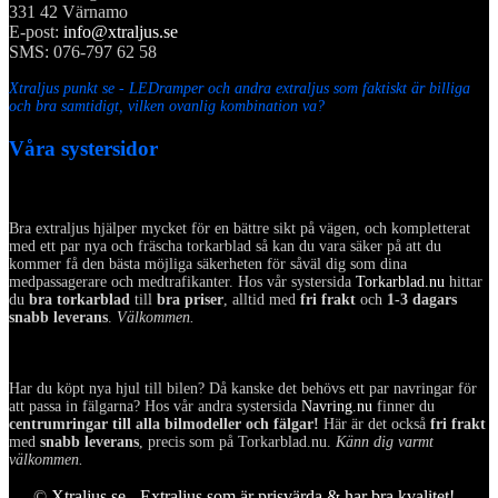
331 42 Värnamo
E-post:
info@xtraljus.se
SMS: 076-797 62 58
Xtraljus punkt se - LEDramper och andra extraljus som faktiskt är billiga
och bra samtidigt, vilken ovanlig kombination va?
Våra systersidor
Bra extraljus hjälper mycket för en bättre sikt på vägen, och kompletterat
med ett par nya och fräscha torkarblad så kan du vara säker på att du
kommer få den bästa möjliga säkerheten för såväl dig som dina
medpassagerare och medtrafikanter. Hos vår systersida
Torkarblad.nu
hittar
du
bra torkarblad
till
bra priser
, alltid med
fri frakt
och
1-3 dagars
snabb leverans
.
Välkommen.
Har du köpt nya hjul till bilen? Då kanske det behövs ett par navringar för
att passa in fälgarna? Hos vår andra systersida
Navring.nu
finner du
centrumringar till alla bilmodeller och fälgar!
Här är det också
fri frakt
med
snabb leverans
, precis som på Torkarblad.nu.
Känn dig varmt
välkommen.
©
Xtraljus.se - Extraljus som är prisvärda & har bra kvalitet!
-