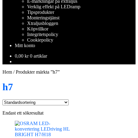
E-märkningar på extraljus
Verklig effekt på LEDramp
Tipsprodukter
Monteringstjänst
Xtraljusbloggen
Köpvillkor
Integritetspolicy
Cookiepolicy
Mitt konto
0,00
kr
0 artiklar
Hem
/
Produkter märkta ”h7”
h7
Endast ett sökresultat