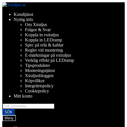
Hoppa
Hoppa
till
till
Kundtjänst
navigering
innehåll
Nyttig info
Om Xtraljus
Frågor & Svar
Koppla in extraljus
Koppla in LEDramp
Spec på relä & kablar
Regler vid montering
E-märkningar på extraljus
Verklig effekt på LEDramp
Tipsprodukter
Monteringstjänst
Xtraljusbloggen
Köpvillkor
Integritetspolicy
Cookiepolicy
Mitt konto
Products
search
SÖK
Meny