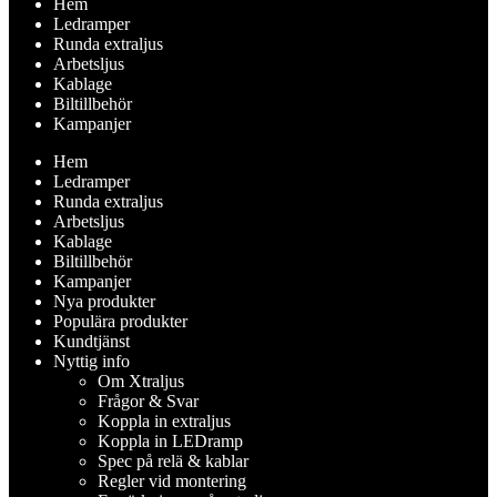
Hem
Ledramper
Runda extraljus
Arbetsljus
Kablage
Biltillbehör
Kampanjer
Hem
Ledramper
Runda extraljus
Arbetsljus
Kablage
Biltillbehör
Kampanjer
Nya produkter
Populära produkter
Kundtjänst
Nyttig info
Om Xtraljus
Frågor & Svar
Koppla in extraljus
Koppla in LEDramp
Spec på relä & kablar
Regler vid montering