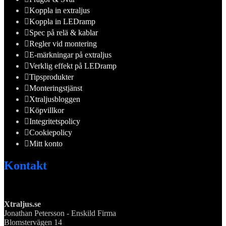
Koppla in extraljus
Koppla in LEDramp
Spec på relä & kablar
Regler vid montering
E-märkningar på extraljus
Verklig effekt på LEDramp
Tipsprodukter
Monteringstjänst
Xtraljusbloggen
Köpvillkor
Integritetspolicy
Cookiepolicy
Mitt konto
Kontakt
Xtraljus.se
Jonathan Petersson - Enskild Firma
Blomstervägen 14