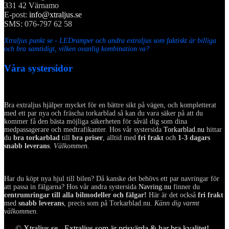
331 42 Värnamo
E-post:
info@xtraljus.se
SMS: 076-797 62 58
Xtraljus punkt se - LEDramper och andra extraljus som faktiskt är billiga
och bra samtidigt, vilken ovanlig kombination va?
Våra systersidor
Bra extraljus hjälper mycket för en bättre sikt på vägen, och kompletterat
med ett par nya och fräscha torkarblad så kan du vara säker på att du
kommer få den bästa möjliga säkerheten för såväl dig som dina
medpassagerare och medtrafikanter. Hos vår systersida
Torkarblad.nu
hittar
du
bra torkarblad
till
bra priser
, alltid med
fri frakt
och
1-3 dagars
snabb leverans
.
Välkommen.
Har du köpt nya hjul till bilen? Då kanske det behövs ett par navringar för
att passa in fälgarna? Hos vår andra systersida
Navring.nu
finner du
centrumringar till alla bilmodeller och fälgar!
Här är det också
fri frakt
med
snabb leverans
, precis som på Torkarblad.nu.
Känn dig varmt
välkommen.
©
Xtraljus.se - Extraljus som är prisvärda & har bra kvalitet!
-