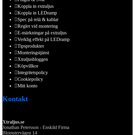
Koppla in extraljus
Koppla in LEDramp
Spec på relä & kablar
Regler vid montering
E-märkningar på extraljus
Verklig effekt på LEDramp
Tipsprodukter
Monteringstjänst
Xtraljusbloggen
Köpvillkor
Integritetspolicy
Cookiepolicy
Mitt konto
Kontakt
Xtraljus.se
Jonathan Petersson - Enskild Firma
Blomstervägen 14