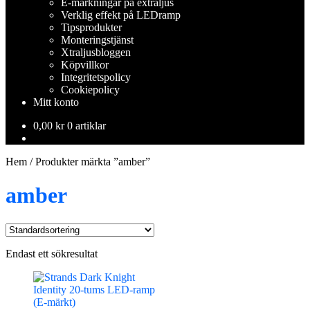
E-märkningar på extraljus
Verklig effekt på LEDramp
Tipsprodukter
Monteringstjänst
Xtraljusbloggen
Köpvillkor
Integritetspolicy
Cookiepolicy
Mitt konto
0,00
kr
0 artiklar
Hem
/
Produkter märkta ”amber”
amber
Endast ett sökresultat