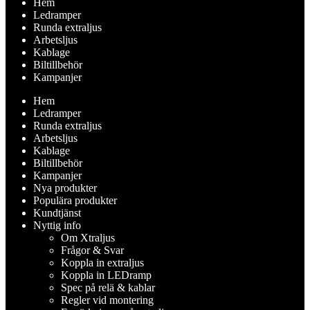
Hem
Ledramper
Runda extraljus
Arbetsljus
Kablage
Biltillbehör
Kampanjer
Hem
Ledramper
Runda extraljus
Arbetsljus
Kablage
Biltillbehör
Kampanjer
Nya produkter
Populära produkter
Kundtjänst
Nyttig info
Om Xtraljus
Frågor & Svar
Koppla in extraljus
Koppla in LEDramp
Spec på relä & kablar
Regler vid montering