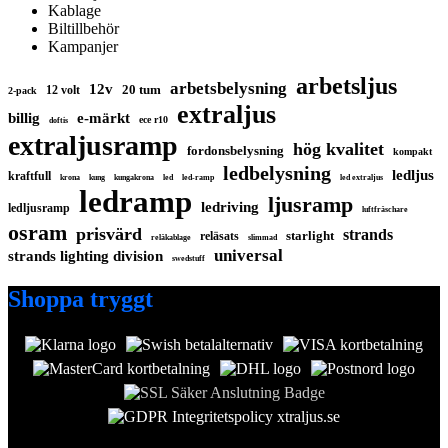
Kablage
Biltillbehör
Kampanjer
arbetsljus
arbetsbelysning
12v
20 tum
12 volt
2-pack
extraljus
billig
e-märkt
ece r10
doftis
extraljusramp
hög kvalitet
fordonsbelysning
kompakt
ledbelysning
ledljus
kraftfull
krona
kung
kungakrona
led
led-ramp
led extraljus
ledramp
ljusramp
ledriving
ledljusramp
luftfräschare
osram
prisvärd
strands
starlight
reläsats
reläkablage
slimmad
universal
strands lighting division
swedstuff
Shoppa tryggt