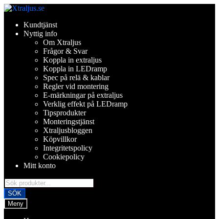
Hoppa
Hoppa
till
till
Kundtjänst
navigering
innehåll
Nyttig info
Om Xtraljus
Frågor & Svar
Koppla in extraljus
Koppla in LEDramp
Spec på relä & kablar
Regler vid montering
E-märkningar på extraljus
Verklig effekt på LEDramp
Tipsprodukter
Monteringstjänst
Xtraljusbloggen
Köpvillkor
Integritetspolicy
Cookiepolicy
Mitt konto
Products
search
SÖK
Meny