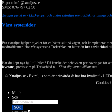
E-post:
info@xtraljus.se
SMS: 076-797 62 58
Xtraljus punkt se - LEDramper och andra extraljus som faktiskt är billiga oc
Våra systersidor
Bra extraljus hjälper mycket för en bättre sikt på vägen, och kompletterat m
medtrafikanter. Hos vår systersida
Torkarblad.nu
hittar du
bra torkarblad
ti
Har du köpt nya hjul till bilen? Då kanske det behövs ett par navringar för at
leverans
, precis som på Torkarblad.nu.
Känn dig varmt välkommen.
©
Xtraljus.se - Extraljus som är prisvärda & har bra kvalitet!
- LEDra
Cookies
Mitt konto
Sök
Products
search
SÖK