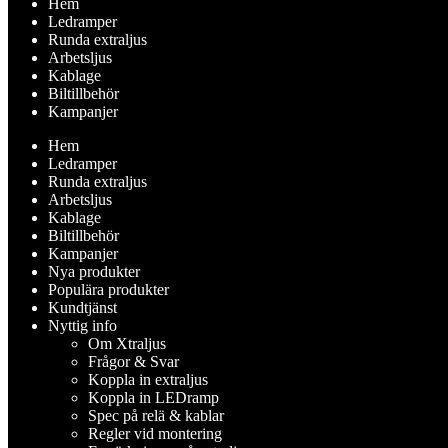
Hem
Ledramper
Runda extraljus
Arbetsljus
Kablage
Biltillbehör
Kampanjer
Hem
Ledramper
Runda extraljus
Arbetsljus
Kablage
Biltillbehör
Kampanjer
Nya produkter
Populära produkter
Kundtjänst
Nyttig info
Om Xtraljus
Frågor & Svar
Koppla in extraljus
Koppla in LEDramp
Spec på relä & kablar
Regler vid montering