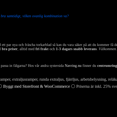
h bra samtidigt, vilken ovanlig kombination va?
ed ett par nya och fräscha torkarblad så kan du vara säker på att du kommer få 
ll
bra priser
, alltid med
fri frakt
och
1-3 dagars snabb leverans
.
Välkommen.
t passa in fälgarna? Hos vår andra systersida
Navring.nu
finner du
centrumringa
mper, extraljusramper, runda extraljus, fjärrljus, arbetsbelysning,
⚪
Byggt med Storefront & WooCommerce
⚪ Priserna är inkl. 25% s