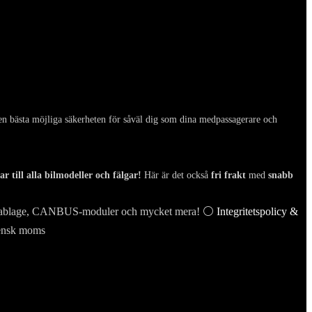
den bästa möjliga säkerheten för såväl dig som dina medpassagerare och
r till alla bilmodeller och fälgar!
Här är det också
fri frakt
med
snabb
 reläkablage, CANBUS-moduler och mycket mera! ⚪
Integritetspolicy &
vensk moms