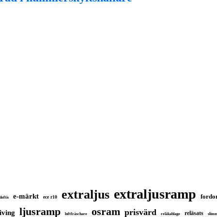
extraljusramp
extraljus
e-märkt
fordo
ece r10
doftis
ljusramp
osram
prisvärd
iving
reläsats
luftfräschare
reläkablage
slim