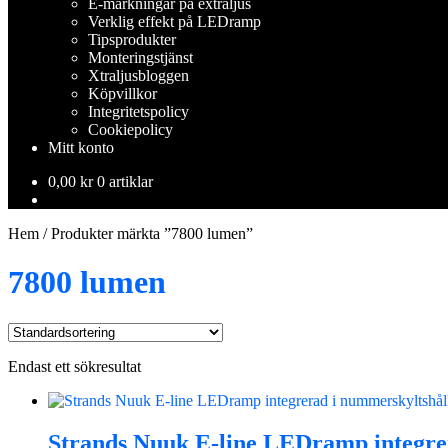
E-märkningar på extraljus
Verklig effekt på LEDramp
Tipsprodukter
Monteringstjänst
Xtraljusbloggen
Köpvillkor
Integritetspolicy
Cookiepolicy
Mitt konto
0,00
kr
0 artiklar
Hem
/
Produkter märkta ”7800 lumen”
7800 lumen
Endast ett sökresultat
Strands Nuuk E-line LEDramp integre