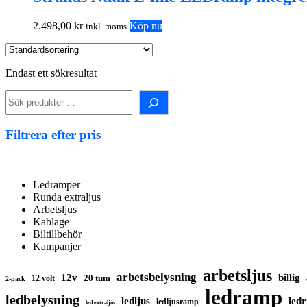
2.498,00
kr
Köp nu
inkl. moms
Endast ett sökresultat
Sök
i
shopen!
Filtrera efter pris
Ledramper
Runda extraljus
Arbetsljus
Kablage
Biltillbehör
Kampanjer
arbetsljus
arbetsbelysning
12v
billig
20 tum
12 volt
2-pack
ledramp
ledbelysning
ledljus
ledr
ledljusramp
led extraljus