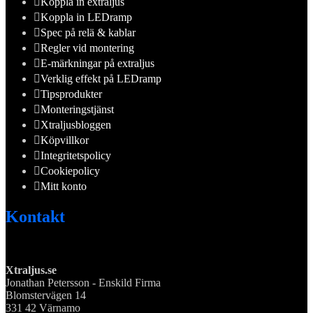
Koppla in extraljus
Koppla in LEDramp
Spec på relä & kablar
Regler vid montering
E-märkningar på extraljus
Verklig effekt på LEDramp
Tipsprodukter
Monteringstjänst
Xtraljusbloggen
Köpvillkor
Integritetspolicy
Cookiepolicy
Mitt konto
Kontakt
Xtraljus.se
Jonathan Petersson - Enskild Firma
Blomstervägen 14
331 42 Värnamo