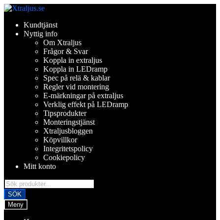
Hoppa
Hoppa
till
till
Kundtjänst
navigering
innehåll
Nyttig info
Om Xtraljus
Frågor & Svar
Koppla in extraljus
Koppla in LEDramp
Spec på relä & kablar
Regler vid montering
E-märkningar på extraljus
Verklig effekt på LEDramp
Tipsprodukter
Monteringstjänst
Xtraljusbloggen
Köpvillkor
Integritetspolicy
Cookiepolicy
Mitt konto
Products
search
SÖK
Meny