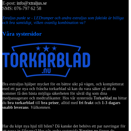
E-post:
info@xtraljus.se
SMS: 076-797 62 58
Xtraljus punkt se - LEDramper och andra extraljus som faktiskt är billiga
och bra samtidigt, vilken ovanlig kombination va?
Våra systersidor
Bra extraljus hjälper mycket för en bättre sikt på vägen, och kompletterat
med ett par nya och fräscha torkarblad så kan du vara säker på att du
kommer få den bästa möjliga säkerheten för såväl dig som dina
medpassagerare och medtrafikanter. Hos vår systersida
Torkarblad.nu
hittar
du
bra torkarblad
till
bra priser
, alltid med
fri frakt
och
1-3 dagars
snabb leverans
.
Välkommen.
Har du köpt nya hjul till bilen? Då kanske det behövs ett par navringar för
att passa in fälgarna? Hos vår andra systersida
Navring.nu
finner du