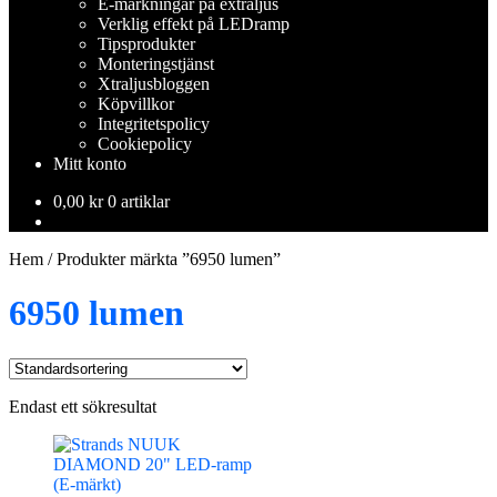
E-märkningar på extraljus
Verklig effekt på LEDramp
Tipsprodukter
Monteringstjänst
Xtraljusbloggen
Köpvillkor
Integritetspolicy
Cookiepolicy
Mitt konto
0,00
kr
0 artiklar
Hem
/
Produkter märkta ”6950 lumen”
6950 lumen
Endast ett sökresultat