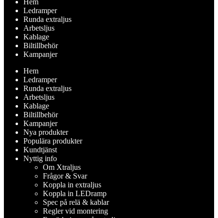
Hem
Ledramper
Runda extraljus
Arbetsljus
Kablage
Biltillbehör
Kampanjer
Hem
Ledramper
Runda extraljus
Arbetsljus
Kablage
Biltillbehör
Kampanjer
Nya produkter
Populära produkter
Kundtjänst
Nyttig info
Om Xtraljus
Frågor & Svar
Koppla in extraljus
Koppla in LEDramp
Spec på relä & kablar
Regler vid montering