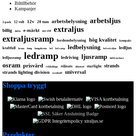
Biltillbehör
Kampanjer
arbetsljus
arbetsbelysning
12v
20 tum
12 volt
2-pack
extraljus
billig
e-märkt
ece r10
doftis
extraljusramp
hög kvalitet
fordonsbelysning
kompakt
ledbelysning
ledljus
kraftfull
krona
kung
kungakrona
led
led-ramp
led extraljus
ledramp
ljusramp
ledriving
ledljusramp
luftfräschare
osram
prisvärd
strands
starlight
reläsats
reläkablage
slimmad
universal
strands lighting division
swedstuff
Shoppa tryggt
Produkter