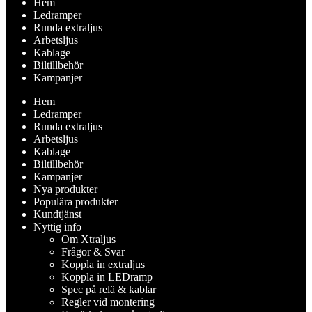
Hem
Ledramper
Runda extraljus
Arbetsljus
Kablage
Biltillbehör
Kampanjer
Hem
Ledramper
Runda extraljus
Arbetsljus
Kablage
Biltillbehör
Kampanjer
Nya produkter
Populära produkter
Kundtjänst
Nyttig info
Om Xtraljus
Frågor & Svar
Koppla in extraljus
Koppla in LEDramp
Spec på relä & kablar
Regler vid montering