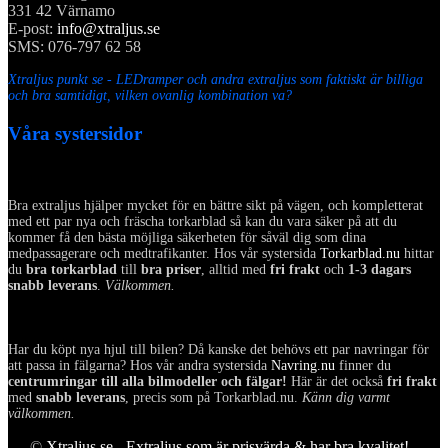
331 42 Värnamo
E-post:
info@xtraljus.se
SMS: 076-797 62 58
Xtraljus punkt se - LEDramper och andra extraljus som faktiskt är billiga
och bra samtidigt, vilken ovanlig kombination va?
Våra systersidor
Bra extraljus hjälper mycket för en bättre sikt på vägen, och kompletterat
med ett par nya och fräscha torkarblad så kan du vara säker på att du
kommer få den bästa möjliga säkerheten för såväl dig som dina
medpassagerare och medtrafikanter. Hos vår systersida
Torkarblad.nu
hittar
du
bra torkarblad
till
bra priser
, alltid med
fri frakt
och
1-3 dagars
snabb leverans
.
Välkommen.
Har du köpt nya hjul till bilen? Då kanske det behövs ett par navringar för
att passa in fälgarna? Hos vår andra systersida
Navring.nu
finner du
centrumringar till alla bilmodeller och fälgar!
Här är det också
fri frakt
med
snabb leverans
, precis som på Torkarblad.nu.
Känn dig varmt
välkommen.
©
Xtraljus.se - Extraljus som är prisvärda & har bra kvalitet!
-