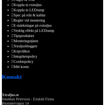
Koppla in extraljus
Koppla in LEDramp
Spec på relä & kablar
Regler vid montering
E-märkningar på extraljus
Verklig effekt på LEDramp
Tipsprodukter
Monteringstjänst
Xtraljusbloggen
Köpvillkor
Integritetspolicy
Cookiepolicy
Mitt konto
Kontakt
Xtraljus.se
Jonathan Petersson - Enskild Firma
Blomstervägen 14