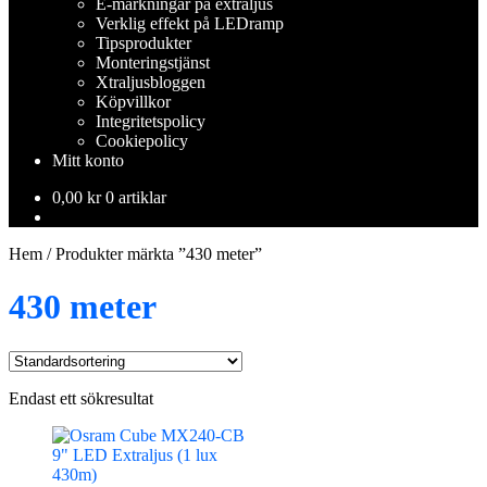
E-märkningar på extraljus
Verklig effekt på LEDramp
Tipsprodukter
Monteringstjänst
Xtraljusbloggen
Köpvillkor
Integritetspolicy
Cookiepolicy
Mitt konto
0,00
kr
0 artiklar
Hem
/
Produkter märkta ”430 meter”
430 meter
Endast ett sökresultat