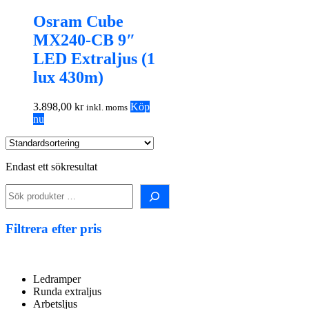
Osram Cube
MX240-CB 9″
LED Extraljus (1
lux 430m)
3.898,00
kr
Köp
inkl. moms
nu
Endast ett sökresultat
Sök
i
shopen!
Filtrera efter pris
Ledramper
Runda extraljus
Arbetsljus