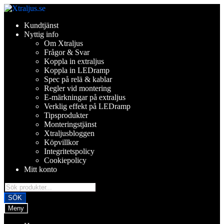
Hoppa
Hoppa
till
till
Kundtjänst
navigering
innehåll
Nyttig info
Om Xtraljus
Frågor & Svar
Koppla in extraljus
Koppla in LEDramp
Spec på relä & kablar
Regler vid montering
E-märkningar på extraljus
Verklig effekt på LEDramp
Tipsprodukter
Monteringstjänst
Xtraljusbloggen
Köpvillkor
Integritetspolicy
Cookiepolicy
Mitt konto
Products
search
SÖK
Meny