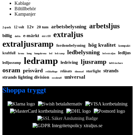
Kablage
Biltillbehör
Kampanjer
arbetsljus
arbetsbelysning
12v
20 tum
12 volt
2-pack
extraljus
billig
e-märkt
ece r10
doftis
extraljusramp
hög kvalitet
fordonsbelysning
kompakt
ledbelysning
ledljus
kraftfull
krona
kung
kungakrona
led
led-ramp
led extraljus
ledramp
ljusramp
ledriving
ledljusramp
luftfräschare
osram
prisvärd
strands
starlight
reläsats
reläkablage
slimmad
universal
strands lighting division
swedstuff
Shoppa tryggt