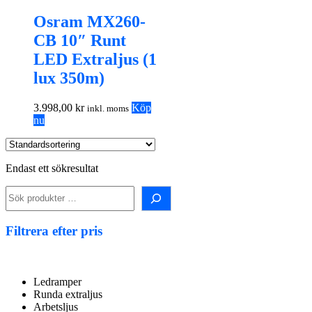
Osram MX260-
CB 10″ Runt
LED Extraljus (1
lux 350m)
3.998,00
kr
Köp
inkl. moms
nu
Endast ett sökresultat
Sök
i
shopen!
Filtrera efter pris
Ledramper
Runda extraljus
Arbetsljus