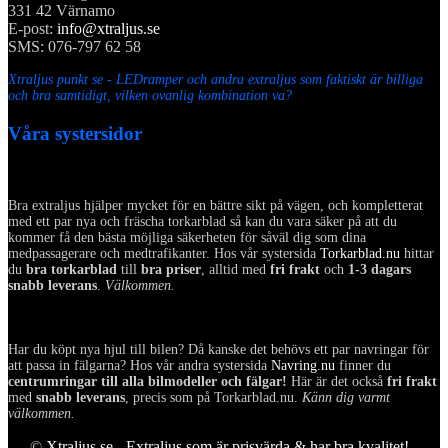
331 42 Värnamo
E-post:
info@xtraljus.se
SMS: 076-797 62 58
Xtraljus punkt se - LEDramper och andra extraljus som faktiskt är billiga
och bra samtidigt, vilken ovanlig kombination va?
Våra systersidor
Bra extraljus hjälper mycket för en bättre sikt på vägen, och kompletterat
med ett par nya och fräscha torkarblad så kan du vara säker på att du
kommer få den bästa möjliga säkerheten för såväl dig som dina
medpassagerare och medtrafikanter. Hos vår systersida
Torkarblad.nu
hittar
du
bra torkarblad
till
bra priser
, alltid med
fri frakt
och
1-3 dagars
snabb leverans
.
Välkommen.
Har du köpt nya hjul till bilen? Då kanske det behövs ett par navringar för
att passa in fälgarna? Hos vår andra systersida
Navring.nu
finner du
centrumringar till alla bilmodeller och fälgar!
Här är det också
fri frakt
med
snabb leverans
, precis som på Torkarblad.nu.
Känn dig varmt
välkommen.
©
Xtraljus.se - Extraljus som är prisvärda & har bra kvalitet!
-