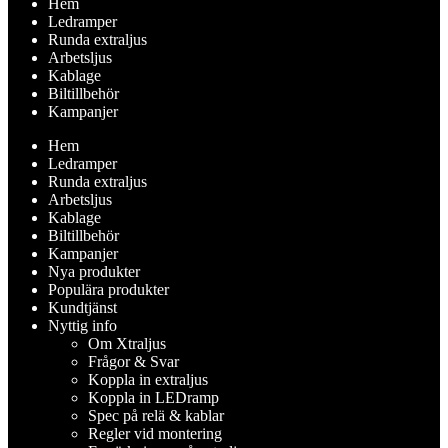
Hem
Ledramper
Runda extraljus
Arbetsljus
Kablage
Biltillbehör
Kampanjer
Hem
Ledramper
Runda extraljus
Arbetsljus
Kablage
Biltillbehör
Kampanjer
Nya produkter
Populära produkter
Kundtjänst
Nyttig info
Om Xtraljus
Frågor & Svar
Koppla in extraljus
Koppla in LEDramp
Spec på relä & kablar
Regler vid montering