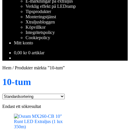
E-märkningar på extraljus
Verklig effekt på LEDramp
Tipsprodukter
Monteringstjänst
Xtraljusbloggen
Köpvillkor
Integritetspolicy
Cookiepolicy
Mitt konto
0,00
kr
0 artiklar
Hem
/
Produkter märkta ”10-tum”
10-tum
Endast ett sökresultat