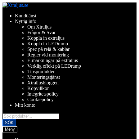
Hoppa
Hoppa
till
till
Kundtjänst
navigering
innehåll
Nyttig info
Om Xtraljus
Frågor & Svar
Koppla in extraljus
Koppla in LEDramp
Spec på relä & kablar
Regler vid montering
E-märkningar på extraljus
Verklig effekt på LEDramp
Tipsprodukter
Monteringstjänst
Xtraljusbloggen
Köpvillkor
Integritetspolicy
Cookiepolicy
Mitt konto
Products
search
SÖK
Meny