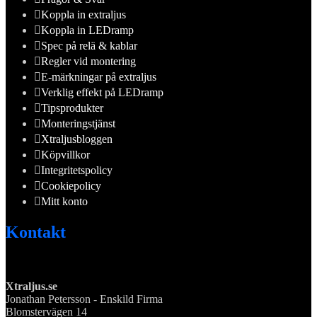
Koppla in extraljus
Koppla in LEDramp
Spec på relä & kablar
Regler vid montering
E-märkningar på extraljus
Verklig effekt på LEDramp
Tipsprodukter
Monteringstjänst
Xtraljusbloggen
Köpvillkor
Integritetspolicy
Cookiepolicy
Mitt konto
Kontakt
Xtraljus.se
Jonathan Petersson - Enskild Firma
Blomstervägen 14