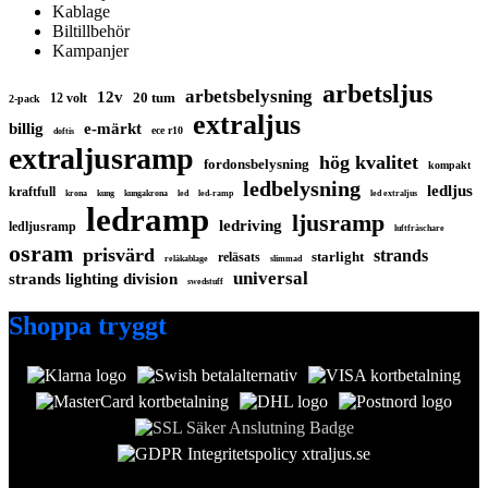
Kablage
Biltillbehör
Kampanjer
arbetsljus
arbetsbelysning
12v
20 tum
12 volt
2-pack
extraljus
billig
e-märkt
ece r10
doftis
extraljusramp
hög kvalitet
fordonsbelysning
kompakt
ledbelysning
ledljus
kraftfull
krona
kung
kungakrona
led
led-ramp
led extraljus
ledramp
ljusramp
ledriving
ledljusramp
luftfräschare
osram
prisvärd
strands
starlight
reläsats
reläkablage
slimmad
universal
strands lighting division
swedstuff
Shoppa tryggt