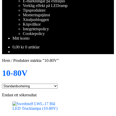
E-märkningar på extraljus
Verklig effekt på LEDramp
Tipsprodukter
Monteringstjänst
Xtraljusbloggen
Köpvillkor
Integritetspolicy
Cookiepolicy
Mitt konto
0,00
kr
0 artiklar
Hem
/
Produkter märkta ”10-80V”
10-80V
Endast ett sökresultat