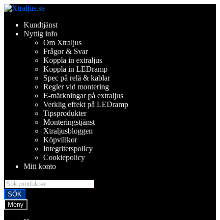
Hoppa
Hoppa
till
till
Kundtjänst
navigering
innehåll
Nyttig info
Om Xtraljus
Frågor & Svar
Koppla in extraljus
Koppla in LEDramp
Spec på relä & kablar
Regler vid montering
E-märkningar på extraljus
Verklig effekt på LEDramp
Tipsprodukter
Monteringstjänst
Xtraljusbloggen
Köpvillkor
Integritetspolicy
Cookiepolicy
Mitt konto
Products
search
SÖK
Meny