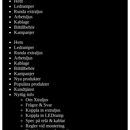
Hem
Ledramper
Runda extraljus
Arbetsljus
Kablage
Biltillbehör
Kampanjer
Hem
Ledramper
Runda extraljus
Arbetsljus
Kablage
Biltillbehör
Kampanjer
Nya produkter
Populära produkter
Kundtjänst
Nyttig info
Om Xtraljus
Frågor & Svar
Koppla in extraljus
Koppla in LEDramp
Spec på relä & kablar
Regler vid montering