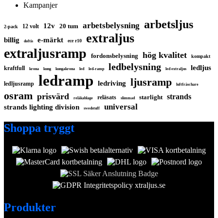
Kampanjer
arbetsljus
arbetsbelysning
12v
20 tum
12 volt
2-pack
extraljus
billig
e-märkt
ece r10
doftis
extraljusramp
hög kvalitet
fordonsbelysning
kompakt
ledbelysning
ledljus
kraftfull
krona
kung
kungakrona
led
led-ramp
led extraljus
ledramp
ljusramp
ledriving
ledljusramp
luftfräschare
osram
prisvärd
strands
starlight
reläsats
reläkablage
slimmad
universal
strands lighting division
swedstuff
Shoppa tryggt
Produkter