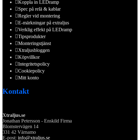
Koppla in LEDramp
Spec på relä & kablar
Regler vid montering
E-märkningar på extraljus
Verklig effekt på LEDramp
Tipsprodukter
Monteringstjänst
Xtraljusbloggen
Köpvillkor
Integritetspolicy
Cookiepolicy
Mitt konto
Kontakt
Xtraljus.se
Jonathan Petersson - Enskild Firma
Blomstervägen 14
331 42 Värnamo
E-post:
info@xtraljus.se