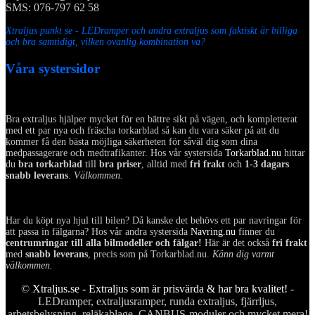
SMS: 076-797 62 58
Xtraljus punkt se - LEDramper och andra extraljus som faktiskt är billiga
och bra samtidigt, vilken ovanlig kombination va?
Våra systersidor
Bra extraljus hjälper mycket för en bättre sikt på vägen, och kompletterat
med ett par nya och fräscha torkarblad så kan du vara säker på att du
kommer få den bästa möjliga säkerheten för såväl dig som dina
medpassagerare och medtrafikanter. Hos vår systersida
Torkarblad.nu
hittar
du
bra torkarblad
till
bra priser
, alltid med
fri frakt
och
1-3 dagars
snabb leverans
.
Välkommen.
Har du köpt nya hjul till bilen? Då kanske det behövs ett par navringar för
att passa in fälgarna? Hos vår andra systersida
Navring.nu
finner du
centrumringar till alla bilmodeller och fälgar!
Här är det också
fri frakt
med
snabb leverans
, precis som på Torkarblad.nu.
Känn dig varmt
välkommen.
©
Xtraljus.se - Extraljus som är prisvärda & har bra kvalitet!
-
LEDramper, extraljusramper, runda extraljus, fjärrljus,
arbetsbelysning, reläkablage, CANBUS-moduler och mycket mera!