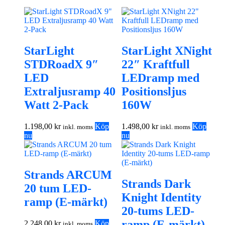
StarLight
StarLight XNight
STDRoadX 9″
22″ Kraftfull
LED
LEDramp med
Extraljusramp 40
Positionsljus
Watt 2-Pack
160W
1.198,00
kr
Köp
1.498,00
kr
Köp
inkl. moms
inkl. moms
nu
nu
Strands ARCUM
Strands Dark
20 tum LED-
Knight Identity
ramp (E-märkt)
20-tums LED-
ramp (E-märkt)
2.248,00
kr
Köp
inkl. moms