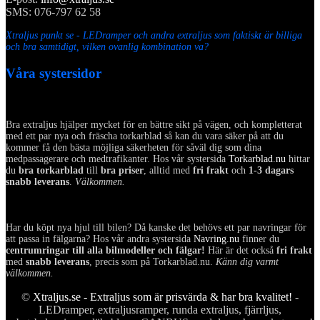
SMS: 076-797 62 58
Xtraljus punkt se - LEDramper och andra extraljus som faktiskt är billiga
och bra samtidigt, vilken ovanlig kombination va?
Våra systersidor
Bra extraljus hjälper mycket för en bättre sikt på vägen, och kompletterat
med ett par nya och fräscha torkarblad så kan du vara säker på att du
kommer få den bästa möjliga säkerheten för såväl dig som dina
medpassagerare och medtrafikanter. Hos vår systersida
Torkarblad.nu
hittar
du
bra torkarblad
till
bra priser
, alltid med
fri frakt
och
1-3 dagars
snabb leverans
.
Välkommen.
Har du köpt nya hjul till bilen? Då kanske det behövs ett par navringar för
att passa in fälgarna? Hos vår andra systersida
Navring.nu
finner du
centrumringar till alla bilmodeller och fälgar!
Här är det också
fri frakt
med
snabb leverans
, precis som på Torkarblad.nu.
Känn dig varmt
välkommen.
©
Xtraljus.se - Extraljus som är prisvärda & har bra kvalitet!
-
LEDramper, extraljusramper, runda extraljus, fjärrljus,