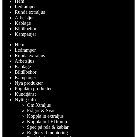
Hem
Ledramper
Runda extraljus
Arbetsljus
Kablage
Biltillbehör
Kampanjer
Hem
Ledramper
Runda extraljus
Arbetsljus
Kablage
Biltillbehör
Kampanjer
Nya produkter
Populära produkter
Kundtjänst
Nyttig info
Om Xtraljus
Frågor & Svar
Koppla in extraljus
Koppla in LEDramp
Spec på relä & kablar
Regler vid montering