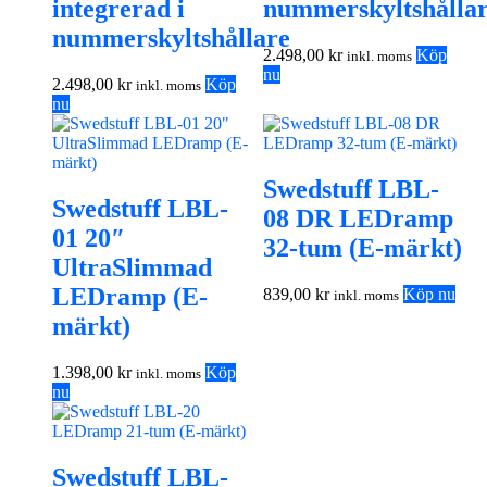
integrerad i
nummerskyltshålla
nummerskyltshållare
2.498,00
kr
Köp
inkl. moms
nu
2.498,00
kr
Köp
inkl. moms
nu
Swedstuff LBL-
Swedstuff LBL-
08 DR LEDramp
01 20″
32-tum (E-märkt)
UltraSlimmad
LEDramp (E-
839,00
kr
Köp nu
inkl. moms
märkt)
1.398,00
kr
Köp
inkl. moms
nu
Swedstuff LBL-