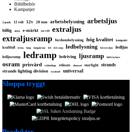
Biltillbehör
Kampanjer
arbetsljus
arbetsbelysning
12v
20 tum
12 volt
2-pack
extraljus
billig
e-märkt
ece r10
doftis
extraljusramp
hög kvalitet
fordonsbelysning
kompakt
ledbelysning
ledljus
kraftfull
krona
kung
kungakrona
led
led-ramp
led extraljus
ledramp
ljusramp
ledriving
ledljusramp
luftfräschare
osram
prisvärd
strands
starlight
reläsats
reläkablage
slimmad
universal
strands lighting division
swedstuff
Shoppa tryggt
Produkter