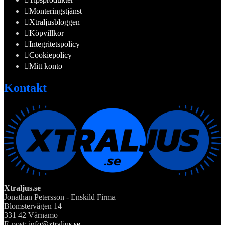
Monteringstjänst
Xtraljusbloggen
Köpvillkor
Integritetspolicy
Cookiepolicy
Mitt konto
Kontakt
Xtraljus.se
Jonathan Petersson - Enskild Firma
Blomstervägen 14
331 42 Värnamo
E-post:
info@xtraljus.se