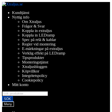
Hoppa
Hoppa
till
till
Kundtjänst
navigering
innehåll
Nyttig info
Om Xtraljus
Frågor & Svar
Koppla in extraljus
Koppla in LEDramp
Spec på relä & kablar
Regler vid montering
E-märkningar på extraljus
Verklig effekt på LEDramp
Tipsprodukter
Monteringstjänst
Xtraljusbloggen
Köpvillkor
Integritetspolicy
Cookiepolicy
Mitt konto
Products
search
SÖK
Meny