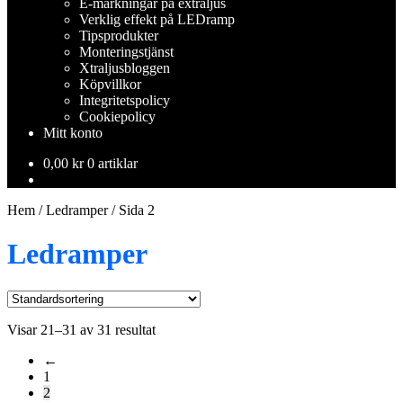
E-märkningar på extraljus
Verklig effekt på LEDramp
Tipsprodukter
Monteringstjänst
Xtraljusbloggen
Köpvillkor
Integritetspolicy
Cookiepolicy
Mitt konto
0,00
kr
0 artiklar
Hem
/
Ledramper
/
Sida 2
Ledramper
Visar 21–31 av 31 resultat
←
1
2