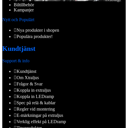
Biltillbehör
Kampanjer
Nytt och Populärt
Nya produkter i shopen
Populära produkter!
Kundtjänst
Support & info
Kundtjänst
Om Xtraljus
Frågor & Svar
Koppla in extraljus
Koppla in LEDramp
Spec på relä & kablar
Regler vid montering
E-märkningar på extraljus
Verklig effekt på LEDramp
Tipsprodukter